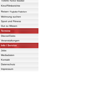
Tickets
Herford
Bielefeld
Kino/Filmberichte
Reisen
Flughafen Paderborn
Wohnung suchen
Sport und Fitness
Gut zu Wissen
Termine
Discos/Clubs
Veranstaltungen
Info / Service
Jobs
Mediadaten
Kontakt
Datenschutz
Impressum