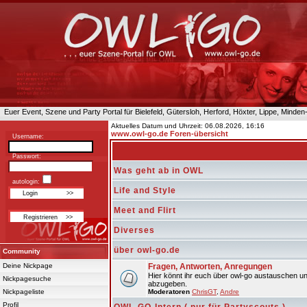
Euer Event, Szene und Party Portal für Bielefeld, Gütersloh, Herford, Höxter, Lippe, Minde
Aktuelles Datum und Uhrzeit: 06.08.2026, 16:16
www.owl-go.de Foren-übersicht
Username:
Passwort:
Was geht ab in OWL
autologin:
Life and Style
Meet and Flirt
Diverses
über owl-go.de
Community
Deine Nickpage
Fragen, Antworten, Anregungen
Hier könnt ihr euch über owl-go austauschen un
Nickpagesuche
abzugeben.
Nickpageliste
Moderatoren
ChrisGT
,
Andre
Profil