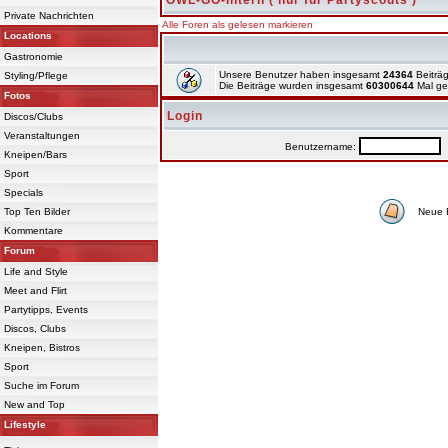
OWL-GO-Intern ( nur für Partyscouts )
Private Nachrichten
Alle Foren als gelesen markieren
Locations
Gastronomie
Unsere Benutzer haben insgesamt
24364
Beiträg
Styling/Pflege
Die Beiträge wurden insgesamt
60300644
Mal ge
Fotos
Login
Discos/Clubs
Veranstaltungen
Benutzername:
P
Kneipen/Bars
Sport
Specials
Top Ten Bilder
Neue 
Kommentare
Forum
Life and Style
Meet and Flirt
Partytipps, Events
Discos, Clubs
Kneipen, Bistros
Sport
Suche im Forum
New and Top
Lifestyle