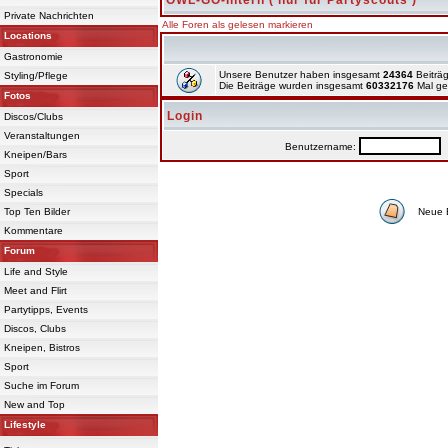
OWL-GO-Intern ( nur für Partyscouts )
Private Nachrichten
Alle Foren als gelesen markieren
Locations
Gastronomie
Unsere Benutzer haben insgesamt
24364
Beiträg
Styling/Pflege
Die Beiträge wurden insgesamt
60332176
Mal ge
Fotos
Login
Discos/Clubs
Veranstaltungen
Benutzername:
P
Kneipen/Bars
Sport
Specials
Top Ten Bilder
Neue 
Kommentare
Forum
Life and Style
Meet and Flirt
Partytipps, Events
Discos, Clubs
Kneipen, Bistros
Sport
Suche im Forum
New and Top
Lifestyle