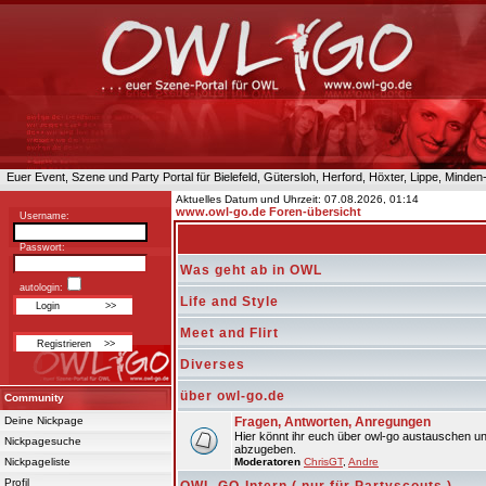
Euer Event, Szene und Party Portal für Bielefeld, Gütersloh, Herford, Höxter, Lippe, Minde
Aktuelles Datum und Uhrzeit: 07.08.2026, 01:14
www.owl-go.de Foren-übersicht
Username:
Passwort:
Was geht ab in OWL
autologin:
Life and Style
Meet and Flirt
Diverses
über owl-go.de
Community
Deine Nickpage
Fragen, Antworten, Anregungen
Hier könnt ihr euch über owl-go austauschen un
Nickpagesuche
abzugeben.
Nickpageliste
Moderatoren
ChrisGT
,
Andre
Profil