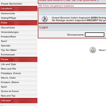
OWL-GO-Intern ( nur für Partyscouts )
Private Nachrichten
Alle Foren als gelesen markieren
Locations
Gastronomie
Unsere Benutzer haben insgesamt
24364
Beiträg
Styling/Pflege
Die Beiträge wurden insgesamt
60613657
Mal ge
Fotos
Login
Discos/Clubs
Veranstaltungen
Benutzername:
P
Kneipen/Bars
Sport
Specials
Top Ten Bilder
Neue 
Kommentare
Forum
Life and Style
Meet and Flirt
Partytipps, Events
Discos, Clubs
Kneipen, Bistros
Sport
Suche im Forum
New and Top
Lifestyle