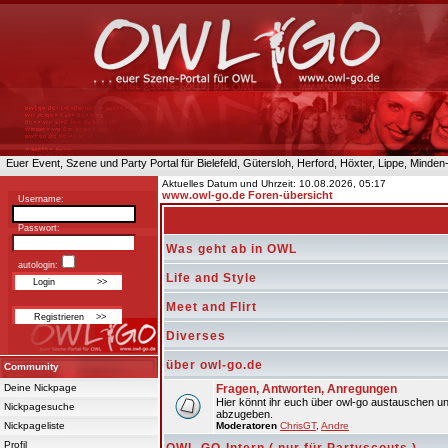
Euer Event, Szene und Party Portal für Bielefeld, Gütersloh, Herford, Höxter, Lippe, Minde
Aktuelles Datum und Uhrzeit: 10.08.2026, 05:17
www.owl-go.de Foren-übersicht
Username:
Passwort:
Was geht ab in OWL
autologin:
Life and Style
Meet and Flirt
Diverses
über owl-go.de
Community
Deine Nickpage
Fragen, Antworten, Anregungen
Hier könnt ihr euch über owl-go austauschen un
Nickpagesuche
abzugeben.
Nickpageliste
Moderatoren
ChrisGT
,
Andre
Profil