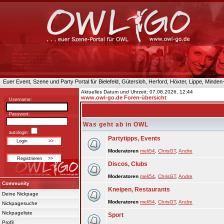
Euer Event, Szene und Party Portal für Bielefeld, Gütersloh, Herford, Höxter, Lippe, Minde
Aktuelles Datum und Uhrzeit: 07.08.2026, 12:44
www.owl-go.de Foren-übersicht
Username:
Passwort:
Was geht ab in OWL
autologin:
Partytipps, Events
Moderatoren
meli54
,
ChrisGT
,
Andre
Discos, Clubs
Moderatoren
meli54
,
ChrisGT
,
Andre
Community
Kneipen, Restaurants
Deine Nickpage
Moderatoren
meli54
,
ChrisGT
,
Andre
Nickpagesuche
Nickpageliste
Sport
Profil