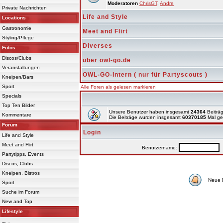
Moderatoren
ChrisGT
,
Andre
Private Nachrichten
Life and Style
Locations
Gastronomie
Meet and Flirt
Styling/Pflege
Diverses
Fotos
Discos/Clubs
über owl-go.de
Veranstaltungen
OWL-GO-Intern ( nur für Partyscouts )
Kneipen/Bars
Sport
Alle Foren als gelesen markieren
Specials
Top Ten Bilder
Unsere Benutzer haben insgesamt
24364
Beiträg
Kommentare
Die Beiträge wurden insgesamt
60370185
Mal ge
Forum
Login
Life and Style
Meet and Flirt
Benutzername:
P
Partytipps, Events
Discos, Clubs
Kneipen, Bistros
Neue 
Sport
Suche im Forum
New and Top
Lifestyle