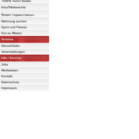
Tickets
Herford
Bielefeld
Kino/Filmberichte
Reisen
Flughafen Paderborn
Wohnung suchen
Sport und Fitness
Gut zu Wissen
Termine
Discos/Clubs
Veranstaltungen
Info / Service
Jobs
Mediadaten
Kontakt
Datenschutz
Impressum