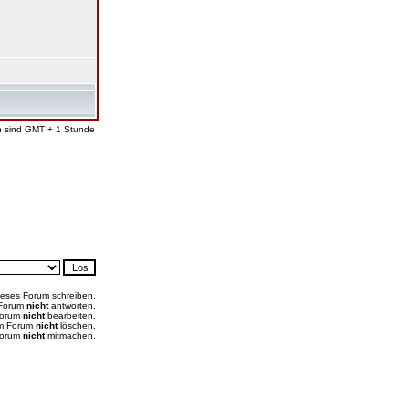
en sind GMT + 1 Stunde
ieses Forum schreiben.
 Forum
nicht
antworten.
Forum
nicht
bearbeiten.
em Forum
nicht
löschen.
Forum
nicht
mitmachen.