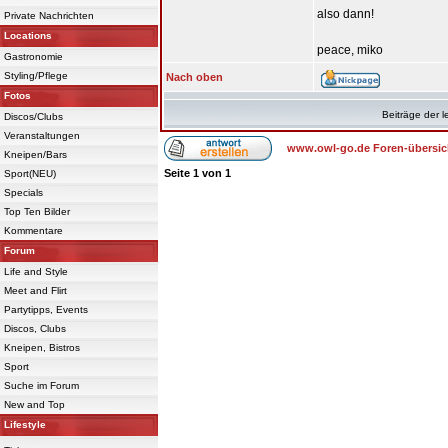
also dann!
Private Nachrichten
Locations
peace, miko
Gastronomie
Styling/Pflege
Nach oben
Fotos
Beiträge der l
Discos/Clubs
Veranstaltungen
www.owl-go.de Foren-übersic
Kneipen/Bars
Seite
1
von
1
Sport(NEU)
Specials
Top Ten Bilder
Kommentare
Forum
Life and Style
Meet and Flirt
Partytipps, Events
Discos, Clubs
Kneipen, Bistros
Sport
Suche im Forum
New and Top
Lifestyle