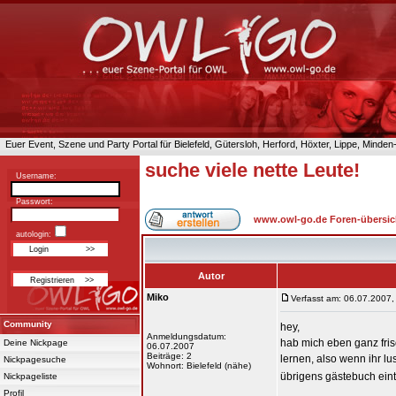
Euer Event, Szene und Party Portal für Bielefeld, Gütersloh, Herford, Höxter, Lippe, Minde
suche viele nette Leute!
Username:
Passwort:
www.owl-go.de Foren-übersic
autologin:
Autor
Miko
Verfasst am: 06.07.2007,
Community
hey,
Anmeldungsdatum:
hab mich eben ganz fris
Deine Nickpage
06.07.2007
Beiträge: 2
lernen, also wenn ihr lu
Nickpagesuche
Wohnort: Bielefeld (nähe)
übrigens gästebuch ei
Nickpageliste
Profil