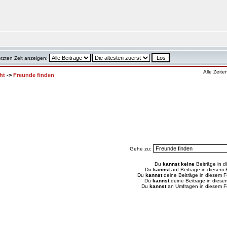
etzten Zeit anzeigen:
Alle Zeit
ht
->
Freunde finden
Gehe zu:
Du
kannst keine
Beiträge in d
Du
kannst
auf Beiträge in diesem
Du
kannst
deine Beiträge in diesem 
Du
kannst
deine Beiträge in dies
Du
kannst
an Umfragen in diesem 