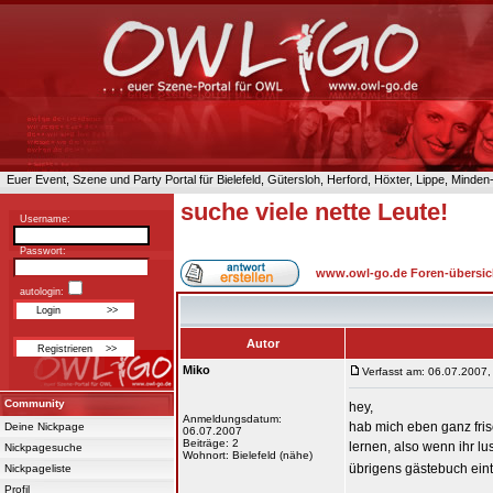
Euer Event, Szene und Party Portal für Bielefeld, Gütersloh, Herford, Höxter, Lippe, Minde
suche viele nette Leute!
Username:
Passwort:
www.owl-go.de Foren-übersic
autologin:
Autor
Miko
Verfasst am: 06.07.2007,
Community
hey,
Anmeldungsdatum:
hab mich eben ganz fris
Deine Nickpage
06.07.2007
Beiträge: 2
lernen, also wenn ihr lu
Nickpagesuche
Wohnort: Bielefeld (nähe)
übrigens gästebuch ei
Nickpageliste
Profil