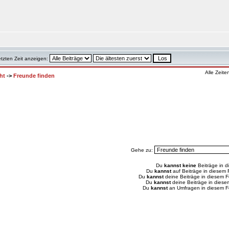
etzten Zeit anzeigen:
Alle Zeit
ht
->
Freunde finden
Gehe zu:
Du
kannst keine
Beiträge in d
Du
kannst
auf Beiträge in diesem
Du
kannst
deine Beiträge in diesem 
Du
kannst
deine Beiträge in dies
Du
kannst
an Umfragen in diesem 