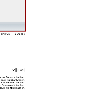
en sind GMT + 1 Stunde
ieses Forum schreiben.
 Forum
nicht
antworten.
Forum
nicht
bearbeiten.
em Forum
nicht
löschen.
Forum
nicht
mitmachen.