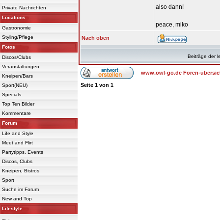
also dann!
Private Nachrichten
Locations
peace, miko
Gastronomie
Styling/Pflege
Nach oben
Fotos
Beiträge der l
Discos/Clubs
Veranstaltungen
www.owl-go.de Foren-übersic
Kneipen/Bars
Seite
1
von
1
Sport(NEU)
Specials
Top Ten Bilder
Kommentare
Forum
Life and Style
Meet and Flirt
Partytipps, Events
Discos, Clubs
Kneipen, Bistros
Sport
Suche im Forum
New and Top
Lifestyle