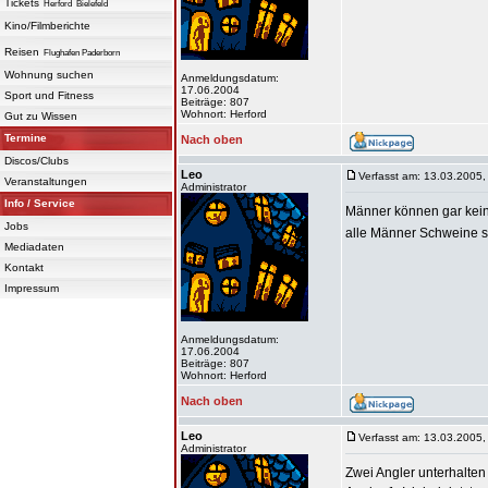
Tickets
Herford
Bielefeld
Kino/Filmberichte
Reisen
Flughafen Paderborn
Wohnung suchen
Anmeldungsdatum:
17.06.2004
Sport und Fitness
Beiträge: 807
Wohnort: Herford
Gut zu Wissen
Termine
Nach oben
Discos/Clubs
Leo
Verfasst am: 13.03.2005,
Veranstaltungen
Administrator
Info / Service
Männer können gar kei
Jobs
alle Männer Schweine 
Mediadaten
Kontakt
Impressum
Anmeldungsdatum:
17.06.2004
Beiträge: 807
Wohnort: Herford
Nach oben
Leo
Verfasst am: 13.03.2005,
Administrator
Zwei Angler unterhalten 