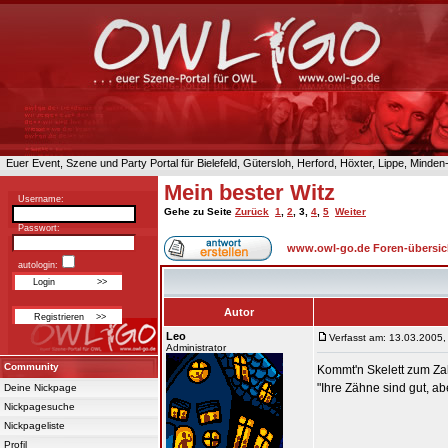
Euer Event, Szene und Party Portal für Bielefeld, Gütersloh, Herford, Höxter, Lippe, Minde
Mein bester Witz
Username:
Gehe zu Seite
Zurück
1
,
2
,
3
,
4
,
5
Weiter
Passwort:
www.owl-go.de Foren-übersic
autologin:
Autor
Leo
Verfasst am: 13.03.2005,
Administrator
Community
Kommt'n Skelett zum Zah
"Ihre Zähne sind gut, ab
Deine Nickpage
Nickpagesuche
Nickpageliste
Profil