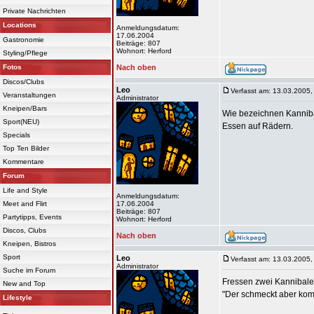
Private Nachrichten
Locations
Anmeldungsdatum:
17.06.2004
Gastronomie
Beiträge: 807
Wohnort: Herford
Styling/Pflege
Fotos
Nach oben
Discos/Clubs
Leo
Verfasst am: 13.03.2005,
Veranstaltungen
Administrator
Kneipen/Bars
Wie bezeichnen Kanniba
Sport(NEU)
Essen auf Rädern.
Specials
Top Ten Bilder
Kommentare
Forum
Life and Style
Anmeldungsdatum:
Meet and Flirt
17.06.2004
Beiträge: 807
Partytipps, Events
Wohnort: Herford
Discos, Clubs
Nach oben
Kneipen, Bistros
Sport
Leo
Verfasst am: 13.03.2005,
Administrator
Suche im Forum
Fressen zwei Kannibale
New and Top
"Der schmeckt aber komi
Lifestyle