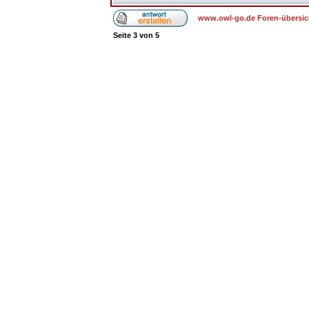
www.owl-go.de Foren-übersic
Seite
3
von
5