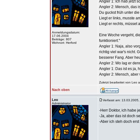
Angler 1: Ich hab jetzt 
Angler 2: Mensch, das i
Du guckst früh unter die
Liegt er links, musste 
Liegt er rechts, müsset 
Anmeldungsdatum:
Eine Woche vergeht, die 
17.06.2004
Beiträge: 807
funktioniert."
Wohnort: Herford
Angler 1: Naja, also vor
richtig viel war's nicht.
besserer Fang. Aber heu
Angler 2: Wo lag er den
Angler 1: Das ist es ja, 
Angler 2: Mensch, aber 
Zuletzt bearbeitet von Leo 
Nach oben
Leo
Verfasst am: 13.03.2005,
Administrator
-Herr Doktor, ich habe 
-Ja, aber das ist doch se
-Aber ich steh doch erst