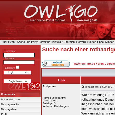
Euer Event, Szene und Party Portal für Bielefeld, Gütersloh, Herford, Höxter, Lippe, Minde
Suche nach einer rothaarig
Username:
Passwort:
www.owl-go.de Foren-übersic
autologin:
Autor
Andyman
Verfasst am: 18.05.2007,
Community
War am Vatertag (17.05
Anmeldungsdatum:
rothaarige junge Dame 
Deine Nickpage
05.05.2006
Beiträge: 3
ihr gesporchen. Sie he
Nickpagesuche
Wohnort: Kirchlengern
mehr weis ich leider nich
Nickpageliste
Wer kann sich an sie er
Profil