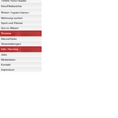
Tickets
Herford
Bielefeld
Kino/Filmberichte
Reisen
Flughafen Paderborn
Wohnung suchen
Sport und Fitness
Gut zu Wissen
Termine
Discos/Clubs
Veranstaltungen
Info / Service
Jobs
Mediadaten
Kontakt
Impressum