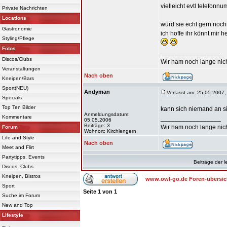
vielleicht evtl telefon
Private Nachrichten
Locations
würd sie echt gern noc
Gastronomie
ich hoffe ihr könnt mir he
Styling/Pflege
Fotos
_________________
Discos/Clubs
Wir ham noch lange nich
Veranstaltungen
Nach oben
Kneipen/Bars
Sport(NEU)
Andyman
Verfasst am: 25.05.2007,
Specials
Top Ten Bilder
kann sich niemand an s
Anmeldungsdatum:
Kommentare
_________________
05.05.2006
Beiträge: 3
Wir ham noch lange nich
Forum
Wohnort: Kirchlengern
Life and Style
Nach oben
Meet and Flirt
Partytipps, Events
Beiträge der l
Discos, Clubs
Kneipen, Bistros
www.owl-go.de Foren-übersic
Sport
Seite
1
von
1
Suche im Forum
New and Top
Lifestyle