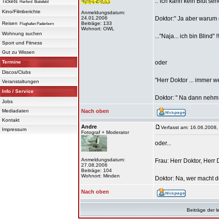
.."ich kann kein Blut sehe
Tickets
Herford
Bielefeld
Kino/Filmberichte
Anmeldungsdatum:
24.01.2006
Doktor:" Ja aber warum 
Reisen
Beiträge: 133
Flughafen Paderborn
Wohnort: OWL
Wohnung suchen
..."Naja... ich bin Blind" !!
Sport und Fitness
Gut zu Wissen
Termine
oder
Discos/Clubs
"Herr Doktor ... immer we
Veranstaltungen
Info / Service
Doktor: " Na dann nehm s
Jobs
Mediadaten
Nach oben
Kontakt
Andre
Verfasst am: 16.06.2008,
Impressum
Fotograf + Moderator
oder...
Anmeldungsdatum:
Frau: Herr Doktor, Herr D
27.08.2006
Beiträge: 104
Wohnort: Minden
Doktor: Na, wer macht 
Nach oben
Beiträge der l