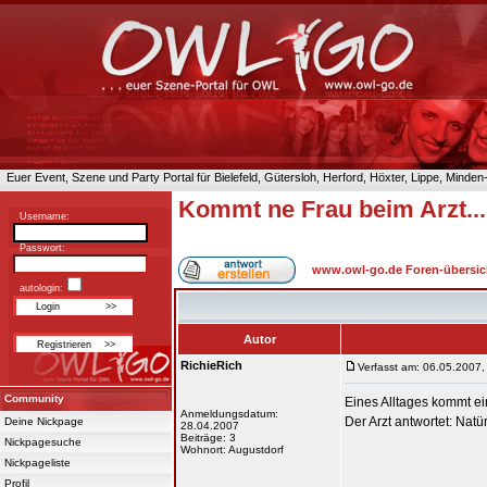
Euer Event, Szene und Party Portal für Bielefeld, Gütersloh, Herford, Höxter, Lippe, Minde
Kommt ne Frau beim Arzt...
Username:
Passwort:
www.owl-go.de Foren-übersic
autologin:
Autor
RichieRich
Verfasst am: 06.05.2007,
Community
Eines Alltages kommt ein
Anmeldungsdatum:
Der Arzt antwortet: Natü
Deine Nickpage
28.04.2007
Beiträge: 3
Nickpagesuche
Wohnort: Augustdorf
Nickpageliste
Profil