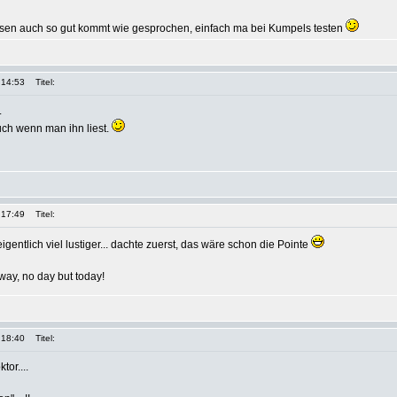
lesen auch so gut kommt wie gesprochen, einfach ma bei Kumpels testen
 14:53
Titel:
.
uch wenn man ihn liest.
 17:49
Titel:
igentlich viel lustiger... dachte zuerst, das wäre schon die Pointe
way, no day but today!
 18:40
Titel:
tor....