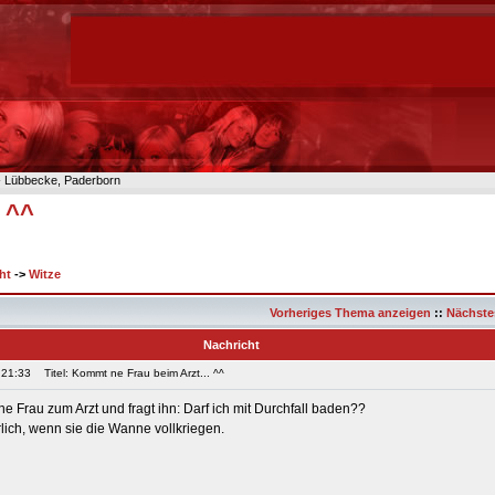
n- Lübbecke, Paderborn
 ^^
ht
->
Witze
Vorheriges Thema anzeigen
::
Nächste
Nachricht
 21:33
Titel: Kommt ne Frau beim Arzt... ^^
e Frau zum Arzt und fragt ihn: Darf ich mit Durchfall baden??
rlich, wenn sie die Wanne vollkriegen.