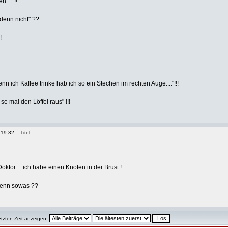
n"... !!
denn nicht" ??
!
nn ich Kaffee trinke hab ich so ein Stechen im rechten Auge...."!!!
e mal den Löffel raus" !!!
 19:32
Titel:
oktor.... ich habe einen Knoten in der Brust !
denn sowas ??
etzten Zeit anzeigen: