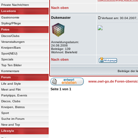
Private Nachrichten
Nach oben
Locations
Gastronomie
Dukemaster
Verfasst am: 30.04.2007,
Styling/Pflege
Fotos
Discos/Clubs
Veranstaltungen
Anmeldungsdatum:
24.08.2006
Kneipen/Bars
Beiträge: 139
Wohnort: Bielefeld
Sport(NEU)
Specials
Nach oben
Top Ten Bilder
Kommentare
Beiträge der l
Forum
www.owl-go.de Foren-übersic
Life and Style
Seite
1
von
1
Meet and Flirt
Partytipps, Events
Discos, Clubs
Kneipen, Bistros
Sport
Suche im Forum
New and Top
Lifestyle