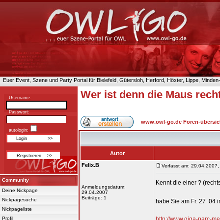
Euer Event, Szene und Party Portal für Bielefeld, Gütersloh, Herford, Höxter, Lippe, Minde
Wer ist denn die Maus recht
Username:
Passwort:
www.owl-go.de Foren-übersic
autologin:
Autor
Felix.B
Verfasst am: 29.04.2007,
Community
Kennt die einer ? (recht
Anmeldungsdatum:
Deine Nickpage
29.04.2007
Beiträge: 1
Nickpagesuche
habe Sie am Fr. 27 .04
Nickpageliste
Profil
http://www.giga-parc-m