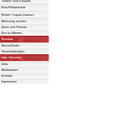
Tickets
Herford
Bielefeld
Kino/Filmberichte
Reisen
Flughafen Paderborn
Wohnung suchen
Sport und Fitness
Gut zu Wissen
Termine
Discos/Clubs
Veranstaltungen
Info / Service
Jobs
Mediadaten
Kontakt
Impressum