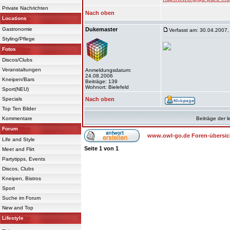
Private Nachrichten
Nach oben
Locations
Gastronomie
Dukemaster
Verfasst am: 30.04.2007,
Styling/Pflege
Fotos
Discos/Clubs
Veranstaltungen
Anmeldungsdatum:
24.08.2006
Kneipen/Bars
Beiträge: 139
Wohnort: Bielefeld
Sport(NEU)
Specials
Nach oben
Top Ten Bilder
Kommentare
Beiträge der l
Forum
www.owl-go.de Foren-übersic
Life and Style
Seite
1
von
1
Meet and Flirt
Partytipps, Events
Discos, Clubs
Kneipen, Bistros
Sport
Suche im Forum
New and Top
Lifestyle