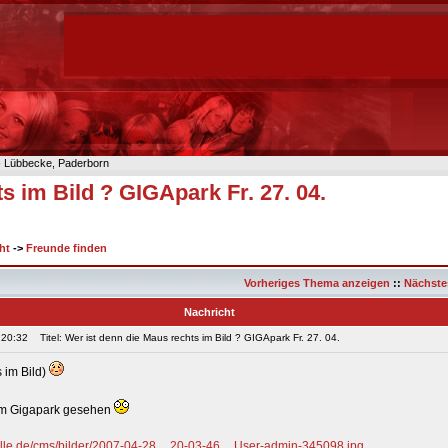
n- Lübbecke, Paderborn
s im Bild ? GIGApark Fr. 27. 04.
ht
->
Freunde finden
Vorheriges Thema anzeigen
::
Nächste
Nachricht
 20:32
Titel: Wer ist denn die Maus rechts im Bild ? GIGApark Fr. 27. 04.
s im Bild)
 im Gigapark gesehen
elle.de/cms/bilder/2007-04-28__20-03-46__User-admin-345098.jpg