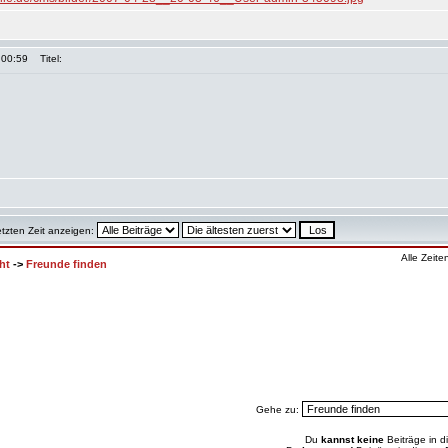
 00:59
Titel:
etzten Zeit anzeigen:
Alle Zeit
ht
->
Freunde finden
Gehe zu:
Du
kannst keine
Beiträge in d