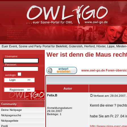
Euer Event, Szene und Party Portal für Bielefeld, Gütersloh, Herford, Höxter, Lippe, Minde
Wer ist denn die Maus recht
Username:
Passwort:
www.owl-go.de Foren-übersic
autologin:
Autor
Felix.B
Verfasst am: 29.04.2007,
Community
Kennt die einer ? (recht
Anmeldungsdatum:
Deine Nickpage
29.04.2007
Beiträge: 1
Nickpagesuche
habe Sie am Fr. 27 .04
Nickpageliste
Profil
http://www.giga-parc-m