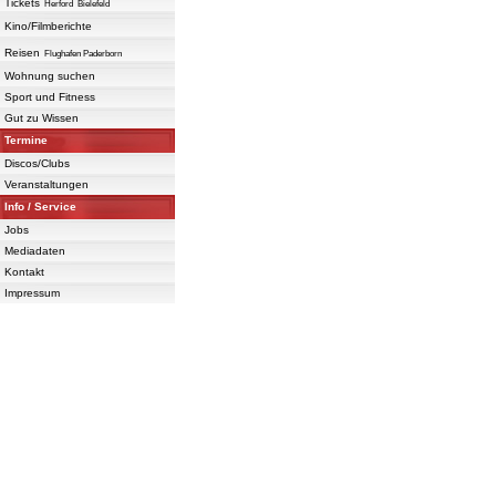
Tickets
Herford
Bielefeld
Kino/Filmberichte
Reisen
Flughafen Paderborn
Wohnung suchen
Sport und Fitness
Gut zu Wissen
Termine
Discos/Clubs
Veranstaltungen
Info / Service
Jobs
Mediadaten
Kontakt
Impressum