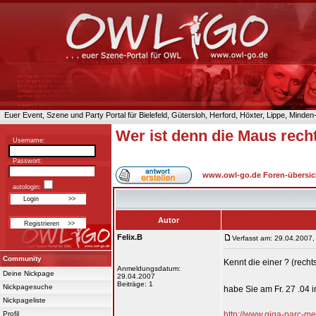
Euer Event, Szene und Party Portal für Bielefeld, Gütersloh, Herford, Höxter, Lippe, Minde
Wer ist denn die Maus recht
Username:
Passwort:
www.owl-go.de Foren-übersic
autologin:
Autor
Felix.B
Verfasst am: 29.04.2007,
Community
Kennt die einer ? (recht
Anmeldungsdatum:
Deine Nickpage
29.04.2007
Beiträge: 1
Nickpagesuche
habe Sie am Fr. 27 .04
Nickpageliste
Profil
http://www.giga-parc-m