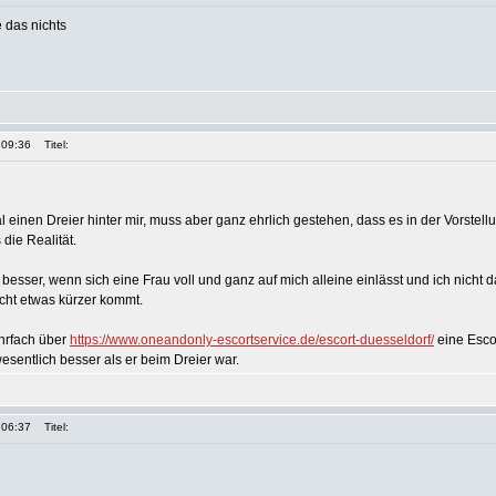
 das nichts
 09:36
Titel:
einen Dreier hinter mir, muss aber ganz ehrlich gestehen, dass es in der Vorstellu
 die Realität.
h besser, wenn sich eine Frau voll und ganz auf mich alleine einlässt und ich nicht 
icht etwas kürzer kommt.
hrfach über
https://www.oneandonly-escortservice.de/escort-duesseldorf/
eine Esco
wesentlich besser als er beim Dreier war.
 06:37
Titel: