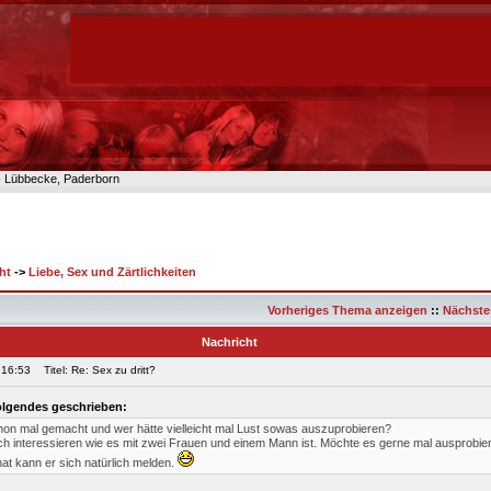
n- Lübbecke, Paderborn
ht
->
Liebe, Sex und Zärtlichkeiten
Vorheriges Thema anzeigen
::
Nächste
Nachricht
 16:53
Titel: Re: Sex zu dritt?
olgendes geschrieben:
on mal gemacht und wer hätte vielleicht mal Lust sowas auszuprobieren?
h interessieren wie es mit zwei Frauen und einem Mann ist. Möchte es gerne mal ausprobier
at kann er sich natürlich melden.