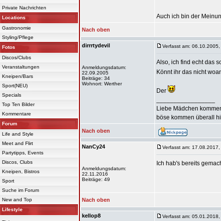
Private Nachrichten
Auch ich bin der Meinun
Locations
Gastronomie
Nach oben
Styling/Pflege
dirrrtydevil
Verfasst am: 06.10.2005,
Fotos
Discos/Clubs
Also, ich find echt das s
Veranstaltungen
Anmeldungsdatum:
Könnt ihr das nicht wo
22.09.2005
Kneipen/Bars
Beiträge: 34
Wohnort: Werther
Sport(NEU)
Der
Specials
_________________
Top Ten Bilder
Liebe Mädchen kommen
Kommentare
böse kommen überall hin
Forum
Nach oben
Life and Style
Meet and Flirt
NanCy24
Verfasst am: 17.08.2017,
Partytipps, Events
Discos, Clubs
Ich hab's bereits gemach
Anmeldungsdatum:
Kneipen, Bistros
22.11.2016
Beiträge: 49
Sport
Suche im Forum
New and Top
Nach oben
Lifestyle
kellop8
Verfasst am: 05.01.2018,