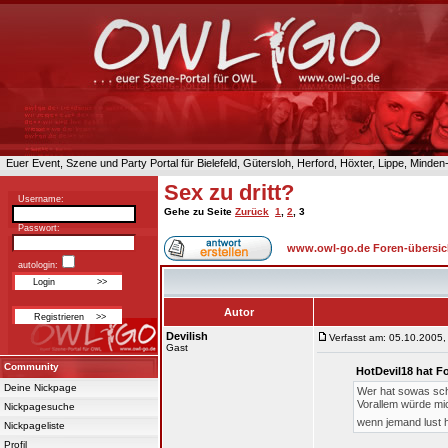
Euer Event, Szene und Party Portal für Bielefeld, Gütersloh, Herford, Höxter, Lippe, Minde
Sex zu dritt?
Username:
Gehe zu Seite
Zurück
1
,
2
,
3
Passwort:
www.owl-go.de Foren-übersic
autologin:
Autor
Devilish
Verfasst am: 05.10.2005,
Gast
Community
HotDevil18 hat F
Deine Nickpage
Wer hat sowas sch
Vorallem würde mic
Nickpagesuche
wenn jemand lust h
Nickpageliste
Profil