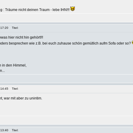
g : Träume nicht deinen Traum - lebe IHN!!!
 17:20
Titel:
owas hier nicht hin gehört!!!
anders besprechen wie z.B. bei euch zuhause schön gemütlich aufm Sofa oder so?
 in den Himmel,
...
 14:45
Titel:
t, war mit aber zu unintim.
 13:40
Titel: