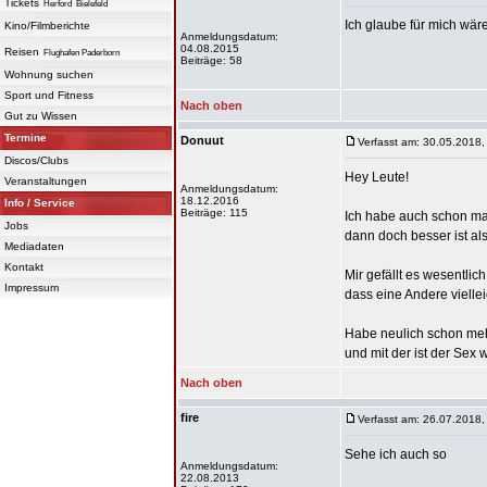
Tickets
Herford
Bielefeld
Ich glaube für mich wäre
Kino/Filmberichte
Anmeldungsdatum:
04.08.2015
Reisen
Flughafen Paderborn
Beiträge: 58
Wohnung suchen
Sport und Fitness
Nach oben
Gut zu Wissen
Termine
Donuut
Verfasst am: 30.05.2018,
Discos/Clubs
Hey Leute!
Veranstaltungen
Anmeldungsdatum:
18.12.2016
Info / Service
Beiträge: 115
Ich habe auch schon mal 
Jobs
dann doch besser ist als
Mediadaten
Kontakt
Mir gefällt es wesentlic
Impressum
dass eine Andere vielle
Habe neulich schon me
und mit der ist der Sex 
Nach oben
fire
Verfasst am: 26.07.2018,
Sehe ich auch so
Anmeldungsdatum:
22.08.2013