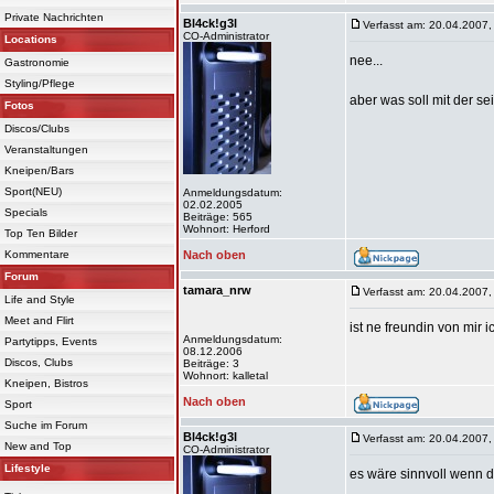
Private Nachrichten
Bl4ck!g3l
Verfasst am: 20.04.2007,
CO-Administrator
Locations
nee...
Gastronomie
Styling/Pflege
aber was soll mit der se
Fotos
Discos/Clubs
Veranstaltungen
Kneipen/Bars
Sport(NEU)
Anmeldungsdatum:
02.02.2005
Specials
Beiträge: 565
Wohnort: Herford
Top Ten Bilder
Kommentare
Nach oben
Forum
tamara_nrw
Verfasst am: 20.04.2007,
Life and Style
Meet and Flirt
ist ne freundin von mir
Anmeldungsdatum:
Partytipps, Events
08.12.2006
Discos, Clubs
Beiträge: 3
Wohnort: kalletal
Kneipen, Bistros
Nach oben
Sport
Suche im Forum
Bl4ck!g3l
Verfasst am: 20.04.2007,
New and Top
CO-Administrator
Lifestyle
es wäre sinnvoll wenn du 