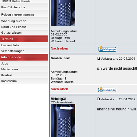
Tickets
Herford
Bielefeld
Kino/Filmberichte
Reisen
Flughafen Paderborn
Wohnung suchen
Sport und Fitness
Anmeldungsdatum:
Gut zu Wissen
02.02.2005
Beiträge: 565
Termine
Wohnort: Herford
Discos/Clubs
Nach oben
Veranstaltungen
Info / Service
tamara_nrw
Verfasst am: 20.04.2007,
Jobs
ich werde nicht gesucht!
Mediadaten
Anmeldungsdatum:
Kontakt
08.12.2006
Beiträge: 3
Impressum
Wohnort: kalletal
Nach oben
Bl4ck!g3l
Verfasst am: 20.04.2007,
CO-Administrator
aber deine freundin will