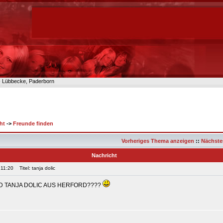
n- Lübbecke, Paderborn
ht
->
Freunde finden
Vorheriges Thema anzeigen
::
Nächste
Nachricht
 11:20
Titel: tanja dolic
D TANJA DOLIC AUS HERFORD????