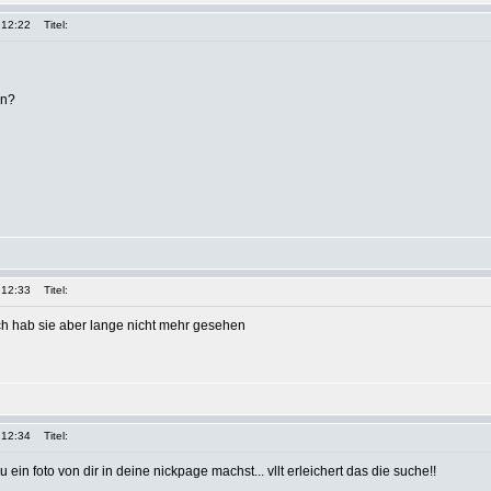
 12:22
Titel:
in?
 12:33
Titel:
 ich hab sie aber lange nicht mehr gesehen
 12:34
Titel:
ein foto von dir in deine nickpage machst... vllt erleichert das die suche!!