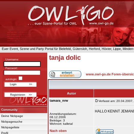
Euer Event, Szene und Party Portal für Bielefeld, Gütersloh, Herford, Höxter, Lippe, Minde
tanja dolic
Username:
Passwort:
www.owl-go.de Foren-übersic
autologin:
Autor
tamara_nrw
Verfasst am: 20.04.2007,
Community
HALLO KENNT JEMAN
Anmeldungsdatum:
Deine Nickpage
08.12.2006
Beiträge: 3
Nickpagesuche
Wohnort: kalletal
Nickpageliste
Nach oben
Profil