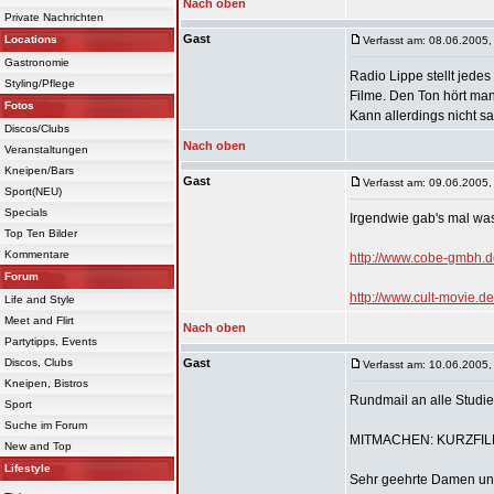
Nach oben
Private Nachrichten
Gast
Locations
Verfasst am: 08.06.2005,
Gastronomie
Radio Lippe stellt jede
Styling/Pflege
Filme. Den Ton hört man
Fotos
Kann allerdings nicht sa
Discos/Clubs
Nach oben
Veranstaltungen
Kneipen/Bars
Gast
Verfasst am: 09.06.2005,
Sport(NEU)
Specials
Irgendwie gab's mal wa
Top Ten Bilder
Kommentare
http://www.cobe-gmbh.d
Forum
http://www.cult-movie.de
Life and Style
Meet and Flirt
Nach oben
Partytipps, Events
Discos, Clubs
Gast
Verfasst am: 10.06.2005,
Kneipen, Bistros
Rundmail an alle Studie
Sport
Suche im Forum
MITMACHEN: KURZFI
New and Top
Lifestyle
Sehr geehrte Damen un