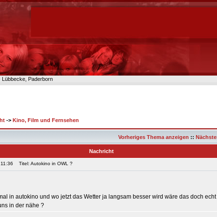
n- Lübbecke, Paderborn
ht
->
Kino, Film und Fernsehen
Vorheriges Thema anzeigen
::
Nächste
Nachricht
 11:36
Titel: Autokino in OWL ?
mal in autokino und wo jetzt das Wetter ja langsam besser wird wäre das doch echt
uns in der nähe ?