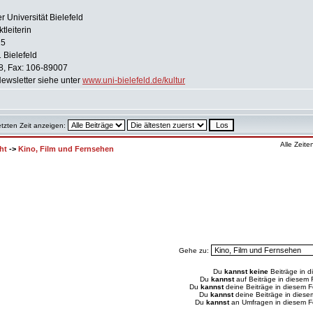
 Universität Bielefeld
tleiterin
15
 Bielefeld
8, Fax: 106-89007
wsletter siehe unter
www.uni-bielefeld.de/kultur
etzten Zeit anzeigen:
Alle Zeit
ht
->
Kino, Film und Fernsehen
Gehe zu:
Du
kannst keine
Beiträge in d
Du
kannst
auf Beiträge in diesem
Du
kannst
deine Beiträge in diesem 
Du
kannst
deine Beiträge in dies
Du
kannst
an Umfragen in diesem 