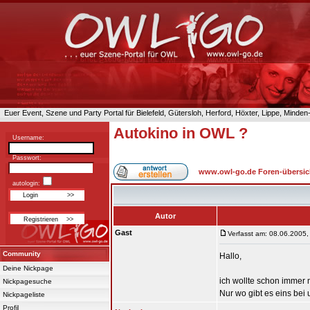
Euer Event, Szene und Party Portal für Bielefeld, Gütersloh, Herford, Höxter, Lippe, Minde
Autokino in OWL ?
Username:
Passwort:
www.owl-go.de Foren-übersic
autologin:
Autor
Gast
Verfasst am: 08.06.2005,
Community
Hallo,
Deine Nickpage
ich wollte schon immer 
Nickpagesuche
Nur wo gibt es eins bei 
Nickpageliste
Profil