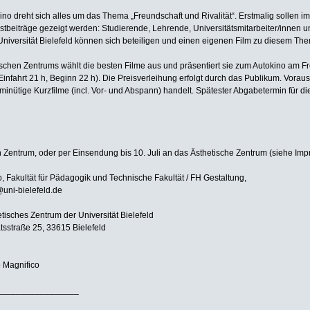
ino dreht sich alles um das Thema „Freundschaft und Rivalität“. Erstmalig sollen i
beiträge gezeigt werden: Studierende, Lehrende, Universitätsmitarbeiter/innen u
iversität Bielefeld können sich beteiligen und einen eigenen Film zu diesem The
ischen Zentrums wählt die besten Filme aus und präsentiert sie zum Autokino am Fre
infahrt 21 h, Beginn 22 h). Die Preisverleihung erfolgt durch das Publikum. Voraus
minütige Kurzfilme (incl. Vor- und Abspann) handelt. Spätester Abgabetermin für 
 Zentrum, oder per Einsendung bis 10. Juli an das Ästhetische Zentrum (siehe Im
o, Fakultät für Pädagogik und Technische Fakultät / FH Gestaltung,
@uni-bielefeld.de
isches Zentrum der Universität Bielefeld
ätsstraße 25, 33615 Bielefeld
o Magnifico
_________________