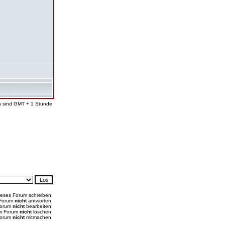
en sind GMT + 1 Stunde
ieses Forum schreiben.
 Forum
nicht
antworten.
Forum
nicht
bearbeiten.
em Forum
nicht
löschen.
Forum
nicht
mitmachen.