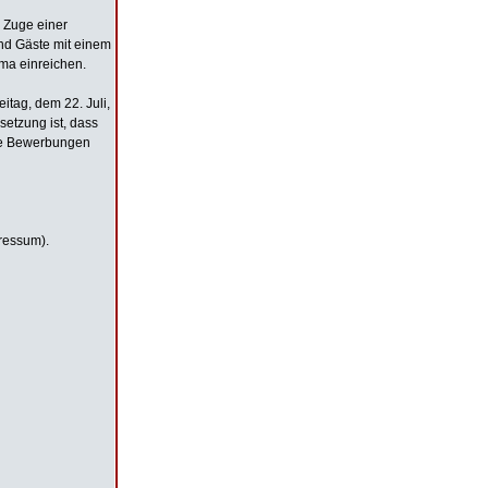
m Zuge einer
nd Gäste mit einem
ma einreichen.
itag, dem 22. Juli,
setzung ist, dass
die Bewerbungen
pressum).