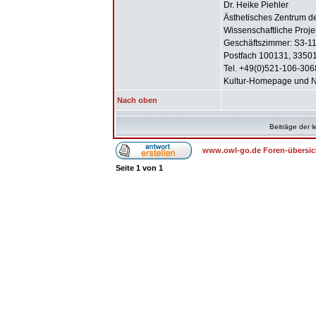
Dr. Heike Piehler
Ästhetisches Zentrum der
Wissenschaftliche Projek
Geschäftszimmer: S3-1
Postfach 100131, 33501
Tel. +49(0)521-106-306
Kultur-Homepage und Ne
Nach oben
Beiträge der l
www.owl-go.de Foren-übersic
Seite
1
von
1