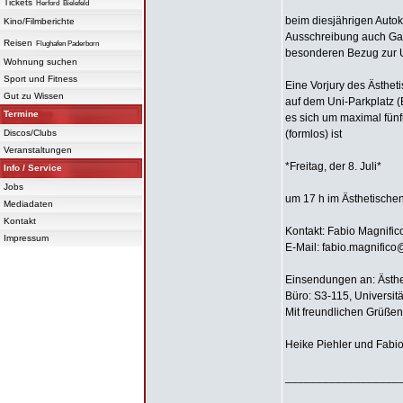
Tickets
Herford
Bielefeld
beim diesjährigen Autok
Kino/Filmberichte
Ausschreibung auch Gast
Reisen
Flughafen Paderborn
besonderen Bezug zur Un
Wohnung suchen
Sport und Fitness
Eine Vorjury des Ästhet
Gut zu Wissen
auf dem Uni-Parkplatz (E
Termine
es sich um maximal fünf
Discos/Clubs
(formlos) ist
Veranstaltungen
*Freitag, der 8. Juli*
Info / Service
Jobs
um 17 h im Ästhetischen
Mediadaten
Kontakt
Kontakt: Fabio Magnific
Impressum
E-Mail: fabio.magnifico
Einsendungen an: Ästhet
Büro: S3-115, Universit
Mit freundlichen Grüßen
Heike Piehler und Fabi
__________________