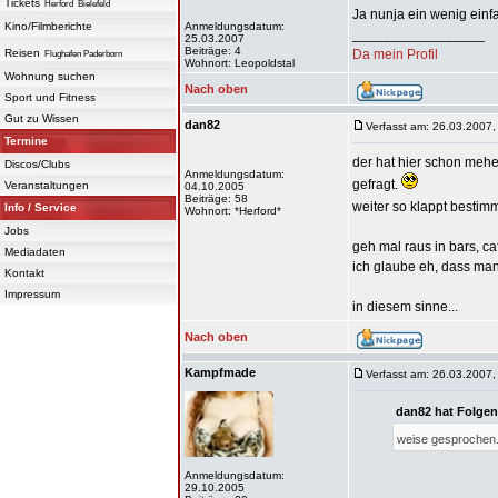
Tickets
Herford
Bielefeld
Ja nunja ein wenig einfa
Kino/Filmberichte
Anmeldungsdatum:
_________________
25.03.2007
Beiträge: 4
Reisen
Da mein Profil
Flughafen Paderborn
Wohnort: Leopoldstal
Wohnung suchen
Nach oben
Sport und Fitness
Gut zu Wissen
dan82
Verfasst am: 26.03.2007,
Termine
der hat hier schon mehe
Discos/Clubs
Anmeldungsdatum:
gefragt.
Veranstaltungen
04.10.2005
Beiträge: 58
weiter so klappt bestim
Info / Service
Wohnort: *Herford*
Jobs
geh mal raus in bars, caf
Mediadaten
ich glaube eh, dass ma
Kontakt
Impressum
in diesem sinne...
Nach oben
Kampfmade
Verfasst am: 26.03.2007,
dan82 hat Folgen
weise gesprochen.
Anmeldungsdatum:
29.10.2005