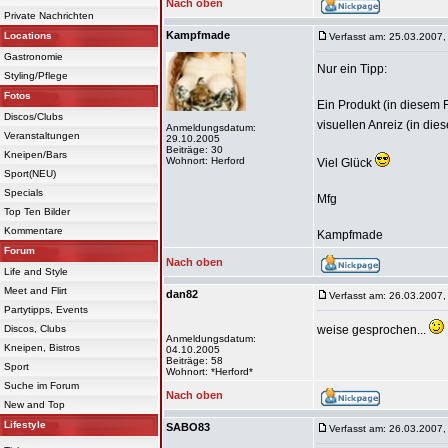
Nach oben
Private Nachrichten
Kampfmade
Locations
Verfasst am: 25.03.2007,
Gastronomie
Nur ein Tipp:
Styling/Pflege
Fotos
Ein Produkt (in diesem 
Discos/Clubs
visuellen Anreiz (in dies
Anmeldungsdatum:
Veranstaltungen
29.10.2005
Beiträge: 30
Kneipen/Bars
Wohnort: Herford
Viel Glück
Sport(NEU)
Specials
Mfg
Top Ten Bilder
Kommentare
Kampfmade
Forum
Nach oben
Life and Style
Meet and Flirt
dan82
Verfasst am: 26.03.2007,
Partytipps, Events
Discos, Clubs
weise gesprochen...
Anmeldungsdatum:
Kneipen, Bistros
04.10.2005
Beiträge: 58
Sport
Wohnort: *Herford*
Suche im Forum
Nach oben
New and Top
Lifestyle
SABO83
Verfasst am: 26.03.2007,