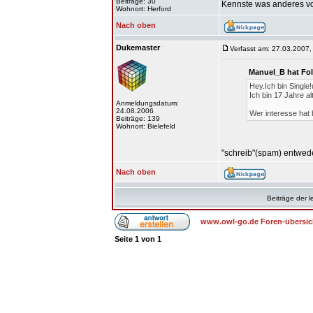
Beiträge: 30
Kennste was anderes vo
Wohnort: Herford
Nach oben
Dukemaster
Verfasst am: 27.03.2007,
Manuel_B hat Fo
Hey.Ich bin Single
Ich bin 17 Jahre al
Anmeldungsdatum:
24.08.2006
Wer interesse hat 
Beiträge: 139
Wohnort: Bielefeld
"schreib"(spam) entwede
Nach oben
Beiträge der l
www.owl-go.de Foren-übersic
Seite
1
von
1