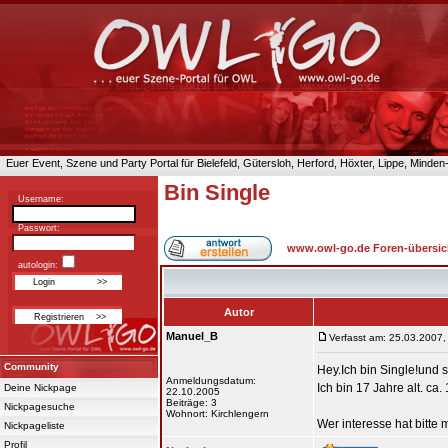
Euer Event, Szene und Party Portal für Bielefeld, Gütersloh, Herford, Höxter, Lippe, Minde
Bin Single
Username:
Passwort:
www.owl-go.de Foren-übersic
autologin:
Autor
Manuel_B
Verfasst am: 25.03.2007,
Community
Hey.Ich bin Single!und 
Anmeldungsdatum:
Ich bin 17 Jahre alt. ca
Deine Nickpage
22.10.2005
Beiträge: 3
Nickpagesuche
Wohnort: Kirchlengern
Wer interesse hat bitte
Nickpageliste
Profil