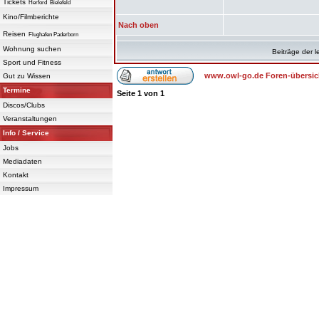
Tickets
Herford
Bielefeld
Kino/Filmberichte
Nach oben
Reisen
Flughafen Paderborn
Wohnung suchen
Beiträge der l
Sport und Fitness
www.owl-go.de Foren-übersic
Gut zu Wissen
Termine
Seite
1
von
1
Discos/Clubs
Veranstaltungen
Info / Service
Jobs
Mediadaten
Kontakt
Impressum