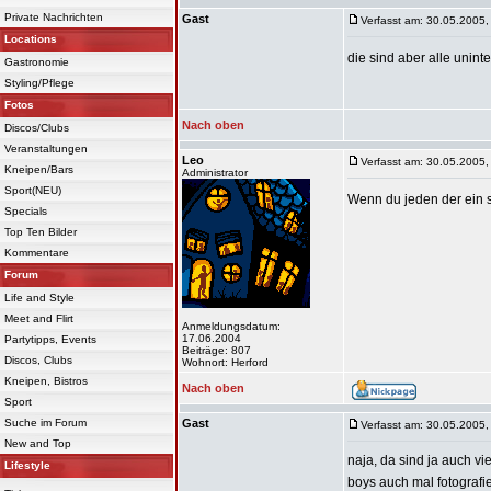
Private Nachrichten
Gast
Verfasst am: 30.05.2005,
Locations
die sind aber alle unint
Gastronomie
Styling/Pflege
Fotos
Nach oben
Discos/Clubs
Veranstaltungen
Leo
Verfasst am: 30.05.2005,
Kneipen/Bars
Administrator
Sport(NEU)
Wenn du jeden der ein sc
Specials
Top Ten Bilder
Kommentare
Forum
Life and Style
Meet and Flirt
Anmeldungsdatum:
17.06.2004
Partytipps, Events
Beiträge: 807
Discos, Clubs
Wohnort: Herford
Kneipen, Bistros
Nach oben
Sport
Suche im Forum
Gast
Verfasst am: 30.05.2005,
New and Top
naja, da sind ja auch vi
Lifestyle
boys auch mal fotograf