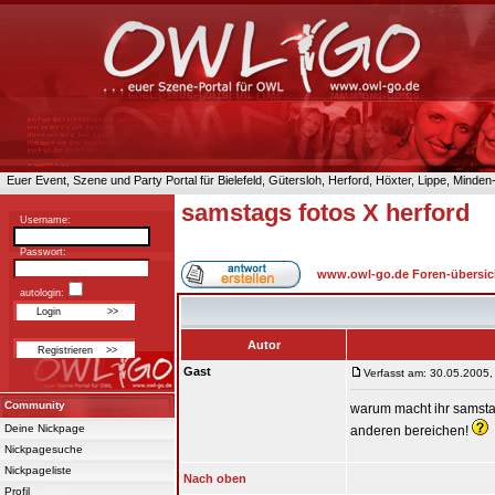
Euer Event, Szene und Party Portal für Bielefeld, Gütersloh, Herford, Höxter, Lippe, Minde
samstags fotos X herford
Username:
Passwort:
www.owl-go.de Foren-übersic
autologin:
Autor
Gast
Verfasst am: 30.05.2005,
Community
warum macht ihr samstag
Deine Nickpage
anderen bereichen!
Nickpagesuche
Nickpageliste
Nach oben
Profil