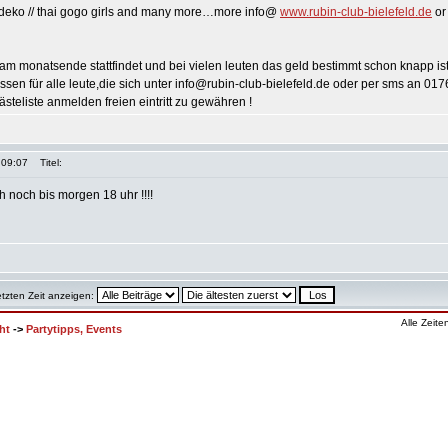
 deko // thai gogo girls and many more…more info@
www.rubin-club-bielefeld.de
o
 monatsende stattfindet und bei vielen leuten das geld bestimmt schon knapp ist
ossen für alle leute,die sich unter info@rubin-club-bielefeld.de oder per sms an 0
steliste anmelden freien eintritt zu gewähren !
 09:07
Titel:
noch bis morgen 18 uhr !!!!
etzten Zeit anzeigen:
Alle Zeit
ht
->
Partytipps, Events