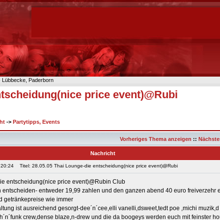
n- Lübbecke, Paderborn
ntscheidung(nice price event)@Rubi
ht
->
Partytipps, Events
Vorheriges Thema anzeigen
::
Nächste
Nachricht
 20:24
Titel: 28.05.05 Thai Lounge-die entscheidung(nice price event)@Rubi
ie entscheidung(nice price event)@Rubin Club
h entscheiden- entweder 19,99 zahlen und den ganzen abend 40 euro freiverzehr e
und getränkepreise wie immer
ltung ist ausreichend gesorgt-dee´n´cee,elli vanelli,dsweet,tedt poe ,michi muzik,d
sh´n´funk crew,dense blaze,n-drew und die da boogeys werden euch mit feinster h