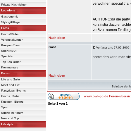
verwöhnen.special thai
Private Nachrichten
Locations
Gastronomie
ACHTUNG:da die party am
Styling/Pflege
kurzfristig dazu entschl
Fotos
vor&zu- namen für die gä
Discos/Clubs
Nach oben
Veranstaltungen
Kneipen/Bars
Gast
Verfasst am: 27.05.2005,
Sport(NEU)
Specials
anmelden kann man sich 
Top Ten Bilder
Kommentare
Forum
Nach oben
Life and Style
Meet and Flirt
Beiträge der l
Partytipps, Events
Discos, Clubs
www.owl-go.de Foren-übersic
Kneipen, Bistros
Seite
1
von
1
Sport
Suche im Forum
New and Top
Lifestyle