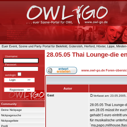
Euer Event, Szene und Party Portal für Bielefeld, Gütersloh, Herford, Höxter, Lippe, Minde
28.05.05 Thai Lounge-die e
Username:
Passwort:
www.owl-go.de Foren-übersic
autologin:
Autor
Gast
Verfasst am: 23.05.2005,
Community
28.05.05 Thai Lounge-d
am 28.05 müsst ihr euc
Deine Nickpage
gehabt 5 euro eintritt 
Nickpagesuche
für musikalische unterha
Nickpageliste
´ma,papo,millhouse,fla
Profil