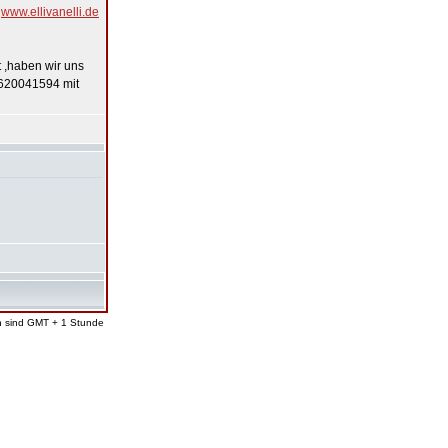
r
www.ellivanelli.de
 ,haben wir uns
17620041594 mit
en sind GMT + 1 Stunde