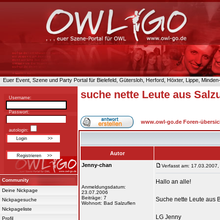
Euer Event, Szene und Party Portal für Bielefeld, Gütersloh, Herford, Höxter, Lippe, Minde
suche nette Leute aus Sal
Username:
Passwort:
www.owl-go.de Foren-übersic
autologin:
Autor
Jenny-chan
Verfasst am: 17.03.2007,
Community
Hallo an alle!
Anmeldungsdatum:
Deine Nickpage
23.07.2006
Beiträge: 7
Suche nette Leute aus 
Nickpagesuche
Wohnort: Bad Salzuflen
Nickpageliste
LG Jenny
Profil