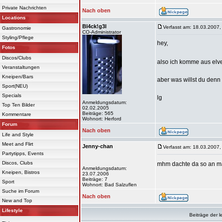
Private Nachrichten
Nach oben
Locations
Bl4ck!g3l
Verfasst am: 18.03.2007,
Gastronomie
CO-Administrator
Styling/Pflege
hey,
Fotos
Discos/Clubs
also ich komme aus elve
Veranstaltungen
Kneipen/Bars
aber was willst du den
Sport(NEU)
Specials
lg
Anmeldungsdatum:
Top Ten Bilder
02.02.2005
Beiträge: 565
Kommentare
Wohnort: Herford
Forum
Nach oben
Life and Style
Meet and Flirt
Jenny-chan
Verfasst am: 18.03.2007,
Partytipps, Events
Discos, Clubs
mhm dachte da so an mal
Anmeldungsdatum:
Kneipen, Bistros
23.07.2006
Beiträge: 7
Sport
Wohnort: Bad Salzuflen
Suche im Forum
Nach oben
New and Top
Lifestyle
Beiträge der l