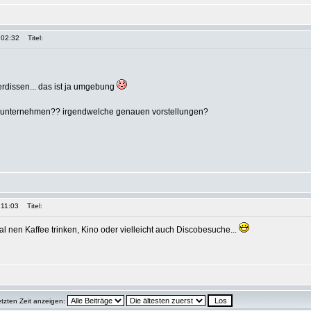
 02:32
Titel:
rdissen... das ist ja umgebung
n unternehmen?? irgendwelche genauen vorstellungen?
 11:03
Titel:
 nen Kaffee trinken, Kino oder vielleicht auch Discobesuche...
etzten Zeit anzeigen: