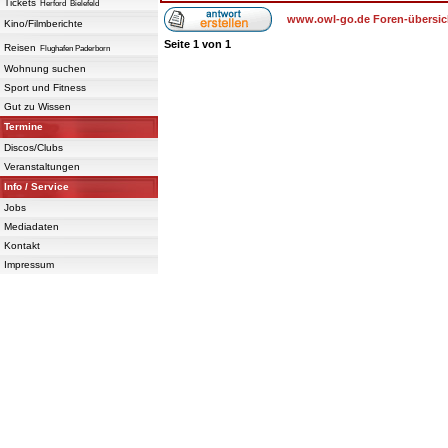
Tickets
Herford
Bielefeld
www.owl-go.de Foren-übersic
Kino/Filmberichte
Seite
1
von
1
Reisen
Flughafen Paderborn
Wohnung suchen
Sport und Fitness
Gut zu Wissen
Termine
Discos/Clubs
Veranstaltungen
Info / Service
Jobs
Mediadaten
Kontakt
Impressum