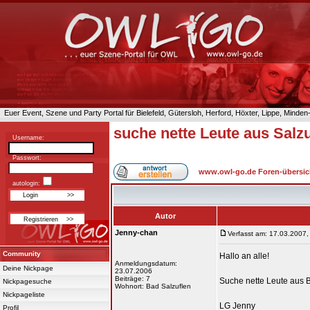
Euer Event, Szene und Party Portal für Bielefeld, Gütersloh, Herford, Höxter, Lippe, Minde
suche nette Leute aus Sal
Username:
Passwort:
www.owl-go.de Foren-übersic
autologin:
Autor
Jenny-chan
Verfasst am: 17.03.2007,
Community
Hallo an alle!
Anmeldungsdatum:
Deine Nickpage
23.07.2006
Beiträge: 7
Suche nette Leute aus 
Nickpagesuche
Wohnort: Bad Salzuflen
Nickpageliste
LG Jenny
Profil