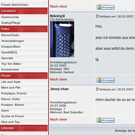
Private Nachrichten
Nach oben
Locations
Bl4ck!g3l
Verfasst am: 18.03.2007,
Gastronomie
CO-Administrator
Styling/Pflege
hey,
Fotos
Discos/Clubs
also ich komme aus elve
Veranstaltungen
Kneipen/Bars
aber was willst du den
Sport(NEU)
Specials
lg
Anmeldungsdatum:
Top Ten Bilder
02.02.2005
Beiträge: 565
Kommentare
Wohnort: Herford
Forum
Nach oben
Life and Style
Meet and Flirt
Jenny-chan
Verfasst am: 18.03.2007,
Partytipps, Events
Discos, Clubs
mhm dachte da so an mal
Anmeldungsdatum:
Kneipen, Bistros
23.07.2006
Beiträge: 7
Sport
Wohnort: Bad Salzuflen
Suche im Forum
Nach oben
New and Top
Lifestyle
Beiträge der l