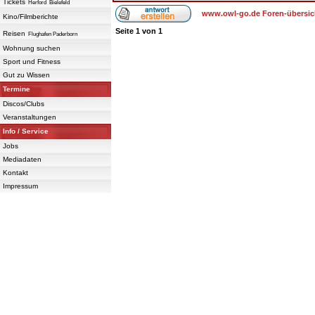
Tickets
Herford
Bielefeld
www.owl-go.de Foren-übersic
Kino/Filmberichte
Seite
1
von
1
Reisen
Flughafen Paderborn
Wohnung suchen
Sport und Fitness
Gut zu Wissen
Termine
Discos/Clubs
Veranstaltungen
Info / Service
Jobs
Mediadaten
Kontakt
Impressum