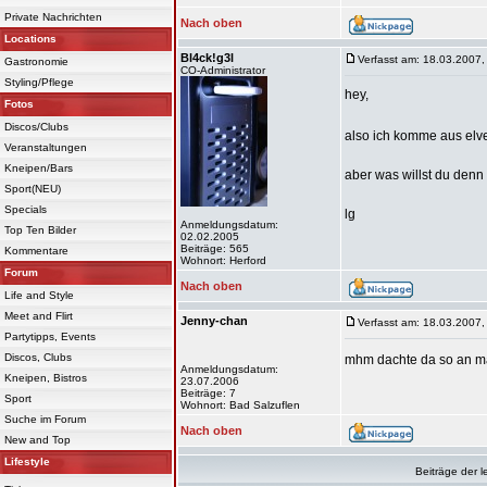
Private Nachrichten
Nach oben
Locations
Bl4ck!g3l
Verfasst am: 18.03.2007,
Gastronomie
CO-Administrator
Styling/Pflege
hey,
Fotos
Discos/Clubs
also ich komme aus elve
Veranstaltungen
Kneipen/Bars
aber was willst du den
Sport(NEU)
Specials
lg
Anmeldungsdatum:
Top Ten Bilder
02.02.2005
Beiträge: 565
Kommentare
Wohnort: Herford
Forum
Nach oben
Life and Style
Meet and Flirt
Jenny-chan
Verfasst am: 18.03.2007,
Partytipps, Events
Discos, Clubs
mhm dachte da so an mal
Anmeldungsdatum:
Kneipen, Bistros
23.07.2006
Beiträge: 7
Sport
Wohnort: Bad Salzuflen
Suche im Forum
Nach oben
New and Top
Lifestyle
Beiträge der l