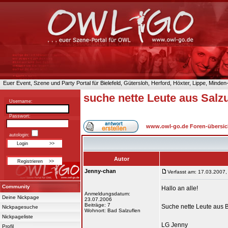
Euer Event, Szene und Party Portal für Bielefeld, Gütersloh, Herford, Höxter, Lippe, Minde
suche nette Leute aus Sal
Username:
Passwort:
www.owl-go.de Foren-übersic
autologin:
Autor
Jenny-chan
Verfasst am: 17.03.2007,
Community
Hallo an alle!
Anmeldungsdatum:
Deine Nickpage
23.07.2006
Beiträge: 7
Suche nette Leute aus 
Nickpagesuche
Wohnort: Bad Salzuflen
Nickpageliste
LG Jenny
Profil