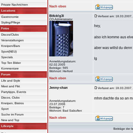
Private Nachrichten
Nach oben
Locations
Bl4ck!g3l
Verfasst am: 18.03.2007,
Gastronomie
CO-Administrator
Styling/Pflege
hey,
Fotos
Discos/Clubs
also ich komme aus elve
Veranstaltungen
Kneipen/Bars
aber was willst du den
Sport(NEU)
Specials
lg
Anmeldungsdatum:
Top Ten Bilder
02.02.2005
Beiträge: 565
Kommentare
Wohnort: Herford
Forum
Nach oben
Life and Style
Meet and Flirt
Jenny-chan
Verfasst am: 18.03.2007,
Partytipps, Events
Discos, Clubs
mhm dachte da so an mal
Anmeldungsdatum:
Kneipen, Bistros
23.07.2006
Beiträge: 7
Sport
Wohnort: Bad Salzuflen
Suche im Forum
Nach oben
New and Top
Lifestyle
Beiträge der l