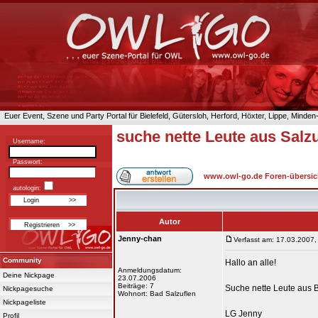
Euer Event, Szene und Party Portal für Bielefeld, Gütersloh, Herford, Höxter, Lippe, Minde
suche nette Leute aus Sal
Username:
Passwort:
www.owl-go.de Foren-übersic
autologin:
Autor
Jenny-chan
Verfasst am: 17.03.2007,
Community
Hallo an alle!
Anmeldungsdatum:
Deine Nickpage
23.07.2006
Beiträge: 7
Suche nette Leute aus 
Nickpagesuche
Wohnort: Bad Salzuflen
Nickpageliste
LG Jenny
Profil