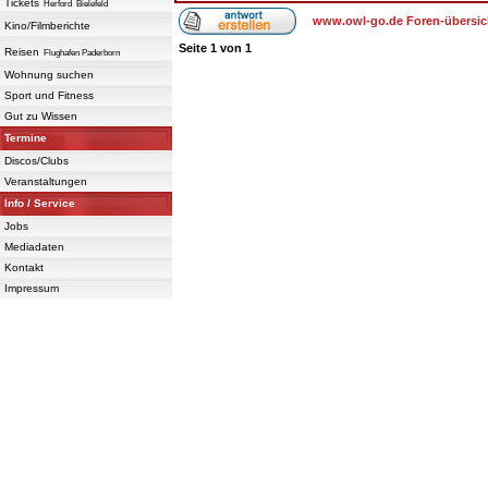
Tickets
Herford
Bielefeld
www.owl-go.de Foren-übersic
Kino/Filmberichte
Seite
1
von
1
Reisen
Flughafen Paderborn
Wohnung suchen
Sport und Fitness
Gut zu Wissen
Termine
Discos/Clubs
Veranstaltungen
Info / Service
Jobs
Mediadaten
Kontakt
Impressum