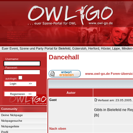
Euer Event, Szene und Party Portal für Bielefeld, Gütersloh, Herford, Höxter, Lippe, Minde
Dancehall
Username:
Passwort:
www.owl-go.de Foren-übersic
autologin:
Autor
Gast
Verfasst am: 23.05.2005,
Community
Gibts in Bielefeld ne 
[/b]
Deine Nickpage
Nickpagesuche
Nickpageliste
Nach oben
Profil