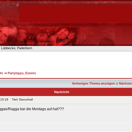
n- Lübbecke, Paderborn
ht
->
Partytipps, Events
Vorheriges Thema anzeigen
::
Nächste
Nachricht
 15:19
Titel: Dancehall
Reggae/Ragga bar die Montags auf hat???