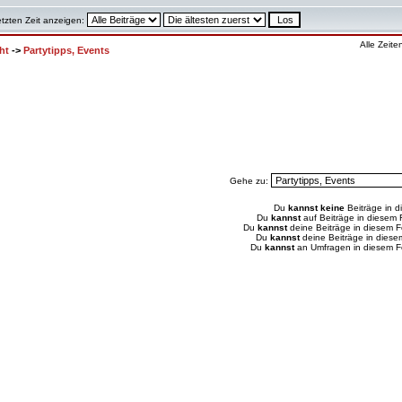
etzten Zeit anzeigen:
Alle Zeit
ht
->
Partytipps, Events
Gehe zu:
Du
kannst keine
Beiträge in d
Du
kannst
auf Beiträge in diesem
Du
kannst
deine Beiträge in diesem 
Du
kannst
deine Beiträge in dies
Du
kannst
an Umfragen in diesem 