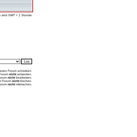
en sind GMT + 1 Stunde
ieses Forum schreiben.
 Forum
nicht
antworten.
Forum
nicht
bearbeiten.
em Forum
nicht
löschen.
Forum
nicht
mitmachen.