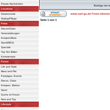
Private Nachrichten
Beiträge der l
Locations
www.owl-go.de Foren-übersic
Gastronomie
Styling/Pflege
Seite
1
von
1
Fotos
Discos/Clubs
Veranstaltungen
Kneipen/Bars
Sport(NEU)
Specials
Top Ten Bilder
Kommentare
Forum
Life and Style
Meet and Flirt
Partytipps, Events
Discos, Clubs
Kneipen, Bistros
Sport
Suche im Forum
New and Top
Lifestyle