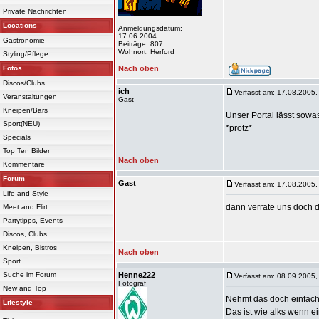
Private Nachrichten
Locations
Anmeldungsdatum:
17.06.2004
Gastronomie
Beiträge: 807
Wohnort: Herford
Styling/Pflege
Fotos
Nach oben
Discos/Clubs
ich
Verfasst am: 17.08.2005,
Veranstaltungen
Gast
Kneipen/Bars
Unser Portal lässt sowas 
Sport(NEU)
*protz*
Specials
Top Ten Bilder
Nach oben
Kommentare
Forum
Gast
Verfasst am: 17.08.2005,
Life and Style
dann verrate uns doch d
Meet and Flirt
Partytipps, Events
Discos, Clubs
Kneipen, Bistros
Nach oben
Sport
Suche im Forum
Henne222
Verfasst am: 08.09.2005,
Fotograf
New and Top
Nehmt das doch einfach 
Lifestyle
Das ist wie alks wenn e