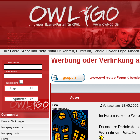
Euer Event, Szene und Party Portal für Bielefeld, Gütersloh, Herford, Höxter, Lippe, Minde
Werbung oder Verlinkung a
Username:
Passwort:
www.owl-go.de Foren-übersic
autologin:
Autor
Leo
Verfasst am: 18.05.2005,
Administrator
Community
Im Forum ist keine Werb
Deine Nickpage
Da andere Portale das a
Nickpagesuche
Wenn ihr ein Portal ken
Nickpageliste
Profil