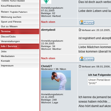
Tickets
Herford
Bielefeld
Das ist doch auch verbo
Kino/Filmberichte
_________________
Anmeldungsdatum:
07.01.2005
Lebe dein Leben und las
Reisen
Flughafen Paderborn
Beiträge: 62
Wohnort: Herford
Wohnung suchen
Sport und Fitness
Nach oben
Gut zu Wissen
dirrrtydevil
Verfasst am: 20.10.2005,
Termine
Discos/Clubs
ist registriert und akzepti
Anmeldungsdatum:
Veranstaltungen
_________________
22.09.2005
Info / Service
Beiträge: 34
Liebe Mädchen kommen
Wohnort: Werther
böse kommen überall hin
Jobs
Mediadaten
Nach oben
Kontakt
Impressum
ChrisGT
Verfasst am: 08.01.2006,
Moderator + Mr. Nikon
ich hat Folgende
Unser Portal lässt 
*protz*
Anmeldungsdatum:
Ich kenne da jemand bes
10.11.2005
Beiträge: 248
sowas haben möchte....
Wohnort: Lage
Also hört damit auf akzept
_________________