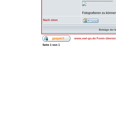
Fotografieren zu können 
Nach oben
Beiträge der l
www.owl-go.de Foren-übersic
Seite
1
von
1