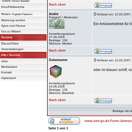
Tickets
Herford
Bielefeld
Nach oben
Kino/Filmberichte
Andre
Reisen
Verfasst am: 12.03.2007,
Flughafen Paderborn
Fotograf + Moderator
Wohnung suchen
Ein Amüsierbetrieb für 
Sport und Fitness
Gut zu Wissen
Anmeldungsdatum:
27.08.2006
Termine
Beiträge: 104
Discos/Clubs
Wohnort: Minden
Veranstaltungen
Nach oben
Info / Service
Dukemaster
Verfasst am: 12.03.2007,
Jobs
Mediadaten
oder im blauen schiff, od
Kontakt
Impressum
Anmeldungsdatum:
24.08.2006
Beiträge: 139
Wohnort: Bielefeld
Nach oben
Beiträge der l
www.owl-go.de Foren-übersic
Seite
1
von
1