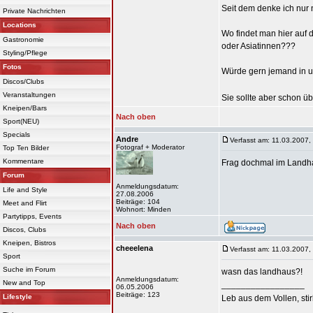
Seit dem denke ich nur
Private Nachrichten
Locations
Wo findet man hier auf
Gastronomie
oder Asiatinnen???
Styling/Pflege
Fotos
Würde gern jemand in 
Discos/Clubs
Veranstaltungen
Sie sollte aber schon üb
Kneipen/Bars
Nach oben
Sport(NEU)
Specials
Andre
Verfasst am: 11.03.2007,
Fotograf + Moderator
Top Ten Bilder
Kommentare
Frag dochmal im Landha
Forum
Anmeldungsdatum:
Life and Style
27.08.2006
Beiträge: 104
Meet and Flirt
Wohnort: Minden
Partytipps, Events
Nach oben
Discos, Clubs
Kneipen, Bistros
cheeelena
Verfasst am: 11.03.2007,
Sport
Suche im Forum
wasn das landhaus?!
Anmeldungsdatum:
New and Top
_________________
06.05.2006
Beiträge: 123
Lifestyle
Leb aus dem Vollen, sti