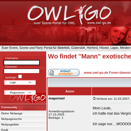
Euer Event, Szene und Party Portal für Bielefeld, Gütersloh, Herford, Höxter, Lippe, Minde
Wo findet "Mann" exotisch
Username:
Passwort:
www.owl-go.de Foren-übersic
autologin:
Autor
magentaxl
Verfasst am: 11.03.2007,
Community
Moin Leute,
Anmeldungsdatum:
ich hatte mal das Vergnü
Deine Nickpage
27.10.2005
Beiträge: 1
Nickpagesuche
Ich sage nur.....WOOOO
Nickpageliste
Profil