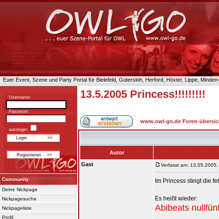
Euer Event, Szene und Party Portal für Bielefeld, Gütersloh, Herford, Höxter, Lippe, Minde
13.5.2005 Princess!!!!!!!!!
Username:
Passwort:
www.owl-go.de Foren-übersic
autologin:
Autor
Gast
Verfasst am: 13.05.2005,
Community
Im Princess steigt die fe
Deine Nickpage
Es heißt wieder:
Nickpagesuche
Abibeats nullfün
Nickpageliste
Profil