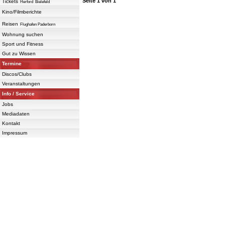
Seite
1
von
1
Tickets
Herford
Bielefeld
Kino/Filmberichte
Reisen
Flughafen Paderborn
Wohnung suchen
Sport und Fitness
Gut zu Wissen
Termine
Discos/Clubs
Veranstaltungen
Info / Service
Jobs
Mediadaten
Kontakt
Impressum