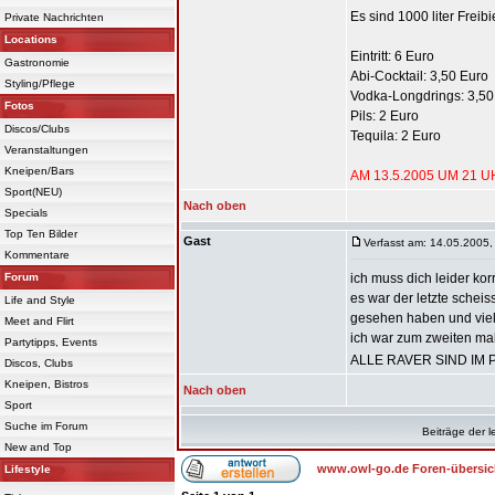
Es sind 1000 liter Freibi
Private Nachrichten
Locations
Eintritt: 6 Euro
Gastronomie
Abi-Cocktail: 3,50 Euro
Styling/Pflege
Vodka-Longdrings: 3,50
Fotos
Pils: 2 Euro
Discos/Clubs
Tequila: 2 Euro
Veranstaltungen
Kneipen/Bars
AM 13.5.2005 UM 21 
Sport(NEU)
Nach oben
Specials
Top Ten Bilder
Gast
Verfasst am: 14.05.2005,
Kommentare
Forum
ich muss dich leider kor
es war der letzte scheis
Life and Style
gesehen haben und viel z
Meet and Flirt
ich war zum zweiten mal
Partytipps, Events
ALLE RAVER SIND IM
Discos, Clubs
Kneipen, Bistros
Nach oben
Sport
Suche im Forum
Beiträge der l
New and Top
www.owl-go.de Foren-übersic
Lifestyle