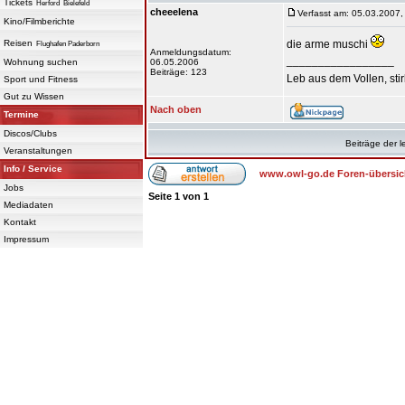
Tickets
Herford
Bielefeld
cheeelena
Verfasst am: 05.03.2007,
Kino/Filmberichte
Reisen
die arme muschi
Flughafen Paderborn
Anmeldungsdatum:
_________________
Wohnung suchen
06.05.2006
Beiträge: 123
Leb aus dem Vollen, sti
Sport und Fitness
Gut zu Wissen
Nach oben
Termine
Discos/Clubs
Beiträge der l
Veranstaltungen
Info / Service
www.owl-go.de Foren-übersic
Jobs
Seite
1
von
1
Mediadaten
Kontakt
Impressum