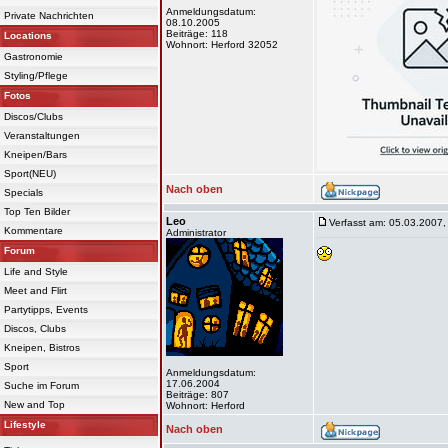
Anmeldungsdatum:
Private Nachrichten
08.10.2005
Beiträge: 118
Locations
Wohnort: Herford 32052
Gastronomie
Styling/Pflege
Fotos
Discos/Clubs
Veranstaltungen
Kneipen/Bars
Sport(NEU)
Nach oben
Specials
Top Ten Bilder
Leo
Verfasst am: 05.03.2007,
Kommentare
Administrator
Forum
Life and Style
Meet and Flirt
Partytipps, Events
Discos, Clubs
Kneipen, Bistros
Sport
Anmeldungsdatum:
17.06.2004
Suche im Forum
Beiträge: 807
New and Top
Wohnort: Herford
Lifestyle
Nach oben