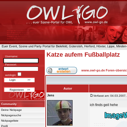
Euer Event, Szene und Party Portal für Bielefeld, Gütersloh, Herford, Höxter, Lippe, Minde
Katze aufem Fußballplatz
Username:
Passwort:
www.owl-go.de Foren-übersic
autologin:
Autor
Jens
Verfasst am: 04.03.2007,
Community
ich finds geil hehe
Deine Nickpage
Nickpagesuche
Nickpageliste
Profil