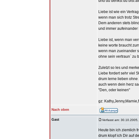
und du denkst du bist al
Liebe ist wie ein Vertrag
wenn man sich trotz Str
Dem anderen stets blind
und immer aufeinander 
Liebe ist, wenn man vers
keine worte braucht zu
wenn man zueinander st
ohne sein vertraun` zu 
Zuletzt so les und merke
Liebe fordert sehr viel S
drum lerne lieben ohne
auch wenn dein herz sa
"Den, oder keinen"
gz: Kathy,Jenny,Marnie
Nach oben
Gast
Verfasst am: 30.10.2005,
Heute bin ich ziemlich f
drum klopf ich Dir auf d