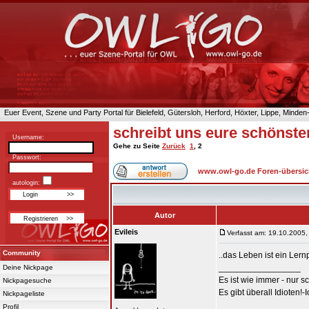
Euer Event, Szene und Party Portal für Bielefeld, Gütersloh, Herford, Höxter, Lippe, Minde
schreibt uns eure schönsten
Username:
Gehe zu Seite
Zurück
1
,
2
Passwort:
www.owl-go.de Foren-übersic
autologin:
Autor
Evileis
Verfasst am: 19.10.2005,
Community
..das Leben ist ein Ler
_________________
Deine Nickpage
Es ist wie immer - nur s
Nickpagesuche
Es gibt überall Idioten!-
Nickpageliste
Profil