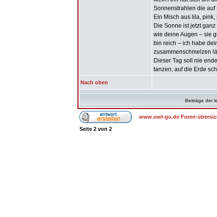
Sonnenstrahlen die auf
Ein Misch aus lila, pink
Die Sonne ist jetzt ganz
wie deine Augen – sie gl
bin reich – ich habe d
zusammenschmelzen lä
Dieser Tag soll nie end
tanzen, auf die Erde sc
Nach oben
Beiträge der l
www.owl-go.de Foren-übersic
Seite
2
von
2