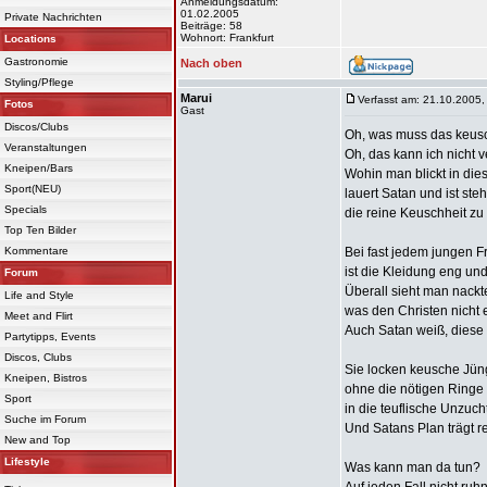
Anmeldungsdatum:
01.02.2005
Private Nachrichten
Beiträge: 58
Wohnort: Frankfurt
Locations
Gastronomie
Nach oben
Styling/Pflege
Marui
Verfasst am: 21.10.2005,
Fotos
Gast
Discos/Clubs
Oh, was muss das keus
Veranstaltungen
Oh, das kann ich nicht v
Kneipen/Bars
Wohin man blickt in dies
Sport(NEU)
lauert Satan und ist steh
Specials
die reine Keuschheit z
Top Ten Bilder
Kommentare
Bei fast jedem jungen F
ist die Kleidung eng und
Forum
Überall sieht man nackt
Life and Style
was den Christen nicht 
Meet and Flirt
Auch Satan weiß, diese 
Partytipps, Events
Discos, Clubs
Sie locken keusche Jün
Kneipen, Bistros
ohne die nötigen Ringe
Sport
in die teuflische Unzucht
Suche im Forum
Und Satans Plan trägt re
New and Top
Lifestyle
Was kann man da tun?