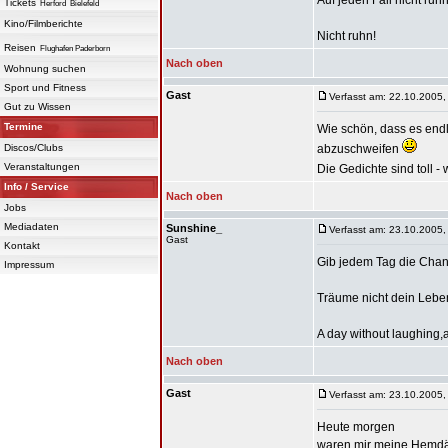
Auf jeden Fall nicht ruhn
Tickets
Herford
Bielefeld
Kino/Filmberichte
Nicht ruhn!
Reisen
Flughafen Paderborn
Nach oben
Wohnung suchen
Sport und Fitness
Gast
Verfasst am: 22.10.2005,
Gut zu Wissen
Termine
Wie schön, dass es end
Discos/Clubs
abzuschweifen
Veranstaltungen
Die Gedichte sind toll - 
Info / Service
Nach oben
Jobs
Mediadaten
Sunshine_
Verfasst am: 23.10.2005,
Gast
Kontakt
Gib jedem Tag die Chan
Impressum
Träume nicht dein Lebe
A day without laughing,a
Nach oben
Gast
Verfasst am: 23.10.2005,
Heute morgen
waren mir meine Hemdä