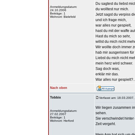
Du sagtest du liebst mic
Anmeldungsdatum:
du wolltest nur mich.
24.10.2006
Beiträge: 1
Jetzt sagst du verpiss di
Wohnort: Bielefeld
und ich frage mich,
war alles nur gespielt,
hast du mit der waffe au
Hast du mich so sehr,
willst du mich nicht mehr
Wir wollte doch immer
hab mir ausgerissen für 
Liebst du mich nicht meh
mein herz wird schwer.
Sag doch was,
erklär mir das.
War alles nur gespielt?..
Nach oben
Tobbix
Verfasst am: 18.03.2007,
Wir liegen zusammen im
Anmeldungsdatum:
sehen.
27.02.2007
Beiträge: 1
Sie verschwindet hinter
Wohnort: Herford
Zeit vergeht.
Mein Arm hat sich um dic