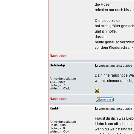
die Hosen
reichten nur noch bis z
Die Liebe zu dir
hat mich größer gemach
und ich hoffe,
dass du
heute genauso verzweif
vor dem Kleiderschrank 
Nach oben
Hefeholgi
Verfasst am: 24.10.2005,
Da hinne rauscht de Was
Anmeldungsdatum:
wenn's nimmer rauscht, i
11.10.2005
Beiträge: 7
Wohnort: OWL
Nach oben
KmbH
Verfasst am: 29.10.2005,
Fragst du dich was Liebe
Anmeldungsdatum:
Liebe kann oft schmerzh
05.05.2005
Beiträge: 8
wenn du weinst und traur
Wohnort: Oeyni