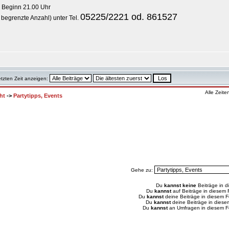
r, Beginn 21.00 Uhr
05225/2221 od. 861527
 begrenzte Anzahl) unter Tel.
etzten Zeit anzeigen:
Alle Zeit
ht
->
Partytipps, Events
Gehe zu:
Du
kannst keine
Beiträge in d
Du
kannst
auf Beiträge in diesem
Du
kannst
deine Beiträge in diesem 
Du
kannst
deine Beiträge in dies
Du
kannst
an Umfragen in diesem 