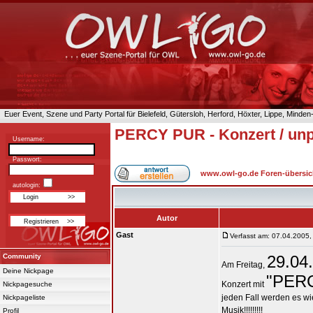
Euer Event, Szene und Party Portal für Bielefeld, Gütersloh, Herford, Höxter, Lippe, Minde
PERCY PUR - Konzert / un
Username:
Passwort:
www.owl-go.de Foren-übersic
autologin:
Autor
Gast
Verfasst am: 07.04.2005,
Community
29.04
Am Freitag,
Deine Nickpage
"PER
Konzert mit
Nickpagesuche
jeden Fall werden es wied
Nickpageliste
Musik!!!!!!!!!
Profil