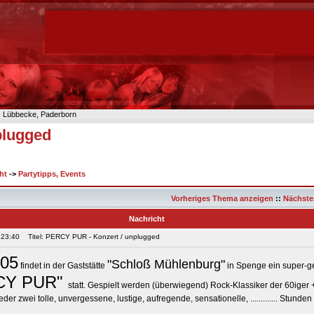
n- Lübbecke, Paderborn
plugged
ht
->
Partytipps, Events
Vorheriges Thema anzeigen
::
Nächste
Nachricht
 23:40
Titel: PERCY PUR - Konzert / unplugged
.05
"Schloß Mühlenburg"
findet in der Gaststätte
in Spenge ein super-g
CY PUR"
statt. Gespielt werden (überwiegend) Rock-Klassiker der 60iger +
er zwei tolle, unvergessene, lustige, aufregende, sensationelle, ............. Stunden