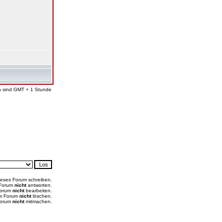
en sind GMT + 1 Stunde
ieses Forum schreiben.
 Forum
nicht
antworten.
Forum
nicht
bearbeiten.
em Forum
nicht
löschen.
Forum
nicht
mitmachen.