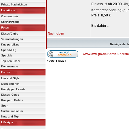
Einlass ist ab 20.00 Uh
Private Nachrichten
Kartenreservierung (nur
Locations
Preis: 8,50 €
Gastronomie
Styling/Pflege
Bis dahin ...
Fotos
Nach oben
Discos/Clubs
Veranstaltungen
Beiträge der l
Kneipen/Bars
Sport(NEU)
www.owl-go.de Foren-übersic
Specials
Top Ten Bilder
Seite
1
von
1
Kommentare
Forum
Life and Style
Meet and Flirt
Partytipps, Events
Discos, Clubs
Kneipen, Bistros
Sport
Suche im Forum
New and Top
Lifestyle