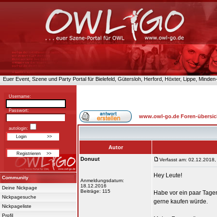
Euer Event, Szene und Party Portal für Bielefeld, Gütersloh, Herford, Höxter, Lippe, Minde
Username:
Passwort:
www.owl-go.de Foren-übersic
autologin:
Autor
Donuut
Verfasst am: 02.12.2018,
Hey Leute!
Community
Anmeldungsdatum:
18.12.2016
Deine Nickpage
Beiträge: 115
Habe vor ein paar Tage
Nickpagesuche
gerne kaufen würde.
Nickpageliste
Profil