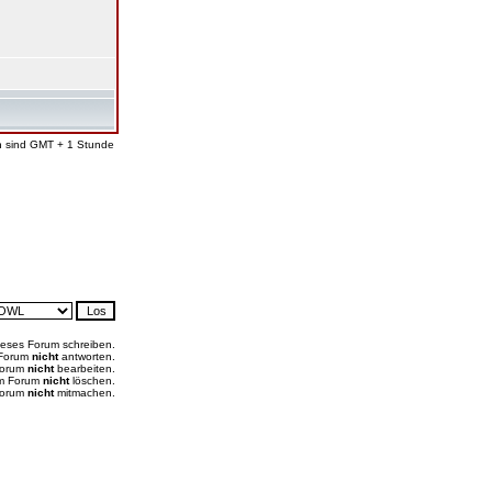
en sind GMT + 1 Stunde
ieses Forum schreiben.
 Forum
nicht
antworten.
Forum
nicht
bearbeiten.
em Forum
nicht
löschen.
Forum
nicht
mitmachen.