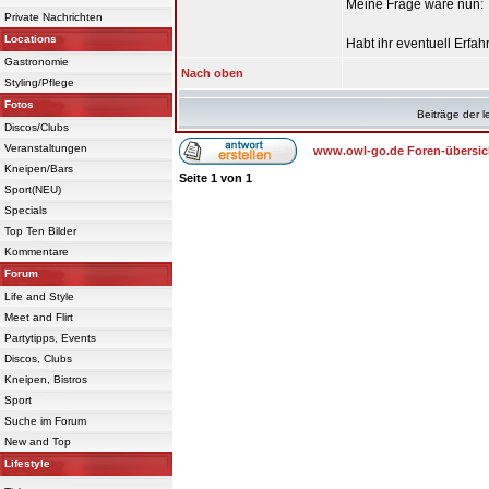
Meine Frage wäre nun:
Private Nachrichten
Locations
Habt ihr eventuell Erfa
Gastronomie
Nach oben
Styling/Pflege
Fotos
Beiträge der l
Discos/Clubs
Veranstaltungen
www.owl-go.de Foren-übersic
Kneipen/Bars
Seite
1
von
1
Sport(NEU)
Specials
Top Ten Bilder
Kommentare
Forum
Life and Style
Meet and Flirt
Partytipps, Events
Discos, Clubs
Kneipen, Bistros
Sport
Suche im Forum
New and Top
Lifestyle