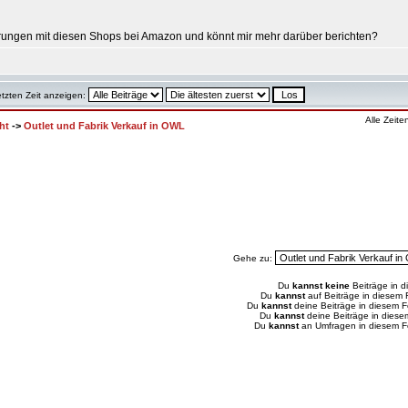
hrungen mit diesen Shops bei Amazon und könnt mir mehr darüber berichten?
etzten Zeit anzeigen:
Alle Zeit
ht
->
Outlet und Fabrik Verkauf in OWL
Gehe zu:
Du
kannst keine
Beiträge in d
Du
kannst
auf Beiträge in diesem
Du
kannst
deine Beiträge in diesem 
Du
kannst
deine Beiträge in dies
Du
kannst
an Umfragen in diesem 