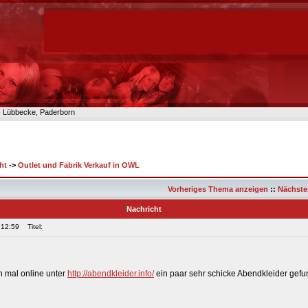
n- Lübbecke, Paderborn
ht
->
Outlet und Fabrik Verkauf in OWL
Vorheriges Thema anzeigen
::
Nächste
Nachricht
 12:59
Titel:
n mal online unter
http://abendkleider.info/
ein paar sehr schicke Abendkleider gefu