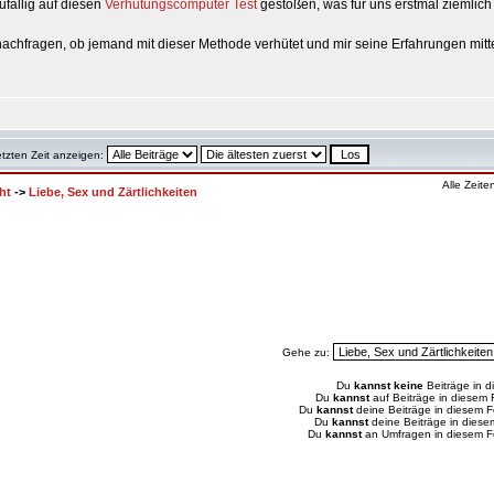
zufällig auf diesen
Verhütungscomputer Test
gestoßen, was für uns erstmal ziemlich i
nachfragen, ob jemand mit dieser Methode verhütet und mir seine Erfahrungen mit
etzten Zeit anzeigen:
Alle Zeit
ht
->
Liebe, Sex und Zärtlichkeiten
Gehe zu:
Du
kannst keine
Beiträge in d
Du
kannst
auf Beiträge in diesem
Du
kannst
deine Beiträge in diesem 
Du
kannst
deine Beiträge in dies
Du
kannst
an Umfragen in diesem 