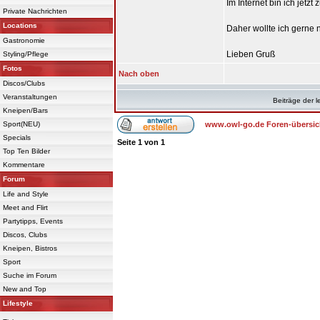
Im Internet bin ich jetzt 
Private Nachrichten
Locations
Daher wollte ich gerne 
Gastronomie
Lieben Gruß
Styling/Pflege
Fotos
Nach oben
Discos/Clubs
Veranstaltungen
Beiträge der l
Kneipen/Bars
Sport(NEU)
www.owl-go.de Foren-übersic
Specials
Seite
1
von
1
Top Ten Bilder
Kommentare
Forum
Life and Style
Meet and Flirt
Partytipps, Events
Discos, Clubs
Kneipen, Bistros
Sport
Suche im Forum
New and Top
Lifestyle