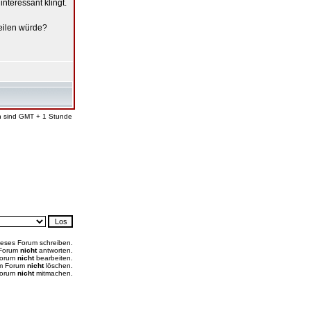
nteressant klingt.
teilen würde?
en sind GMT + 1 Stunde
ieses Forum schreiben.
 Forum
nicht
antworten.
Forum
nicht
bearbeiten.
em Forum
nicht
löschen.
Forum
nicht
mitmachen.