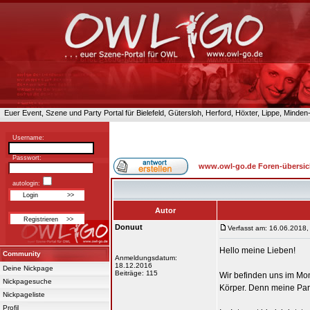
Euer Event, Szene und Party Portal für Bielefeld, Gütersloh, Herford, Höxter, Lippe, Minde
Username:
Passwort:
www.owl-go.de Foren-übersic
autologin:
Autor
Donuut
Verfasst am: 16.06.2018,
Hello meine Lieben!
Community
Anmeldungsdatum:
18.12.2016
Deine Nickpage
Beiträge: 115
Wir befinden uns im Mo
Nickpagesuche
Körper. Denn meine Partne
Nickpageliste
Profil