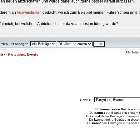
inen neuen anzuschaffen und würde dabei auch gerne besser darauf aufpassen.
anderem an
Ausweishüllen
gedacht, wo ich zum Beispiel meinen Führerschein unter
s für mich, bei welchem Anbieter ich hier dazu am besten fündig werde?
etzten Zeit anzeigen:
Alle Zeit
ht
->
Partytipps, Events
Gehe zu:
Du
kannst keine
Beiträge in d
Du
kannst
auf Beiträge in diesem
Du
kannst
deine Beiträge in diesem 
Du
kannst
deine Beiträge in dies
Du
kannst
an Umfragen in diesem 