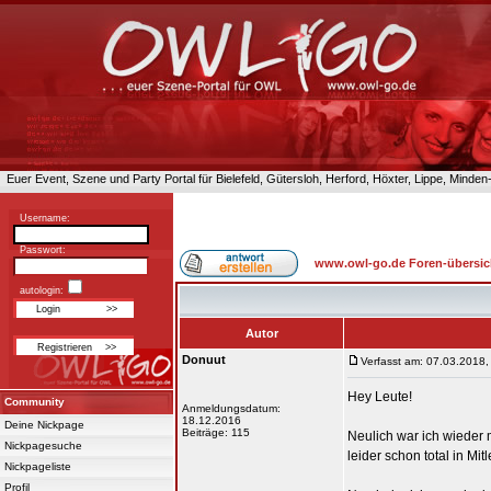
Euer Event, Szene und Party Portal für Bielefeld, Gütersloh, Herford, Höxter, Lippe, Minde
Username:
Passwort:
www.owl-go.de Foren-übersic
autologin:
Autor
Donuut
Verfasst am: 07.03.2018,
Hey Leute!
Community
Anmeldungsdatum:
18.12.2016
Deine Nickpage
Beiträge: 115
Neulich war ich wieder 
Nickpagesuche
leider schon total in M
Nickpageliste
Profil