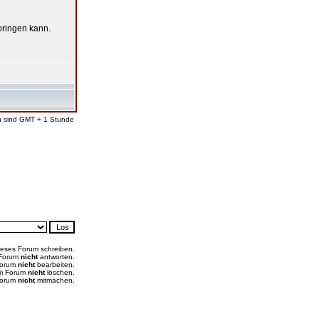
bringen kann.
en sind GMT + 1 Stunde
ieses Forum schreiben.
 Forum
nicht
antworten.
Forum
nicht
bearbeiten.
em Forum
nicht
löschen.
Forum
nicht
mitmachen.