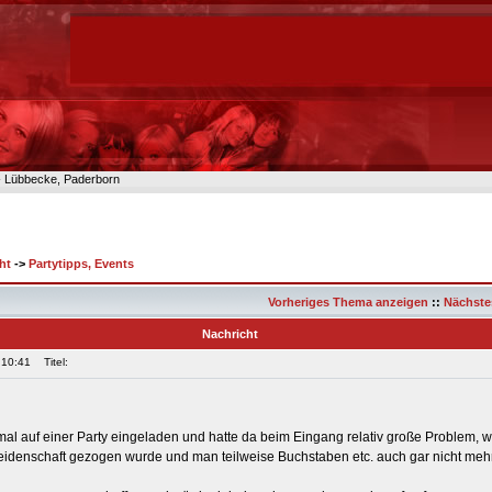
n- Lübbecke, Paderborn
ht
->
Partytipps, Events
Vorheriges Thema anzeigen
::
Nächste
Nachricht
 10:41
Titel:
mal auf einer Party eingeladen und hatte da beim Eingang relativ große Problem, 
itleidenschaft gezogen wurde und man teilweise Buchstaben etc. auch gar nicht me