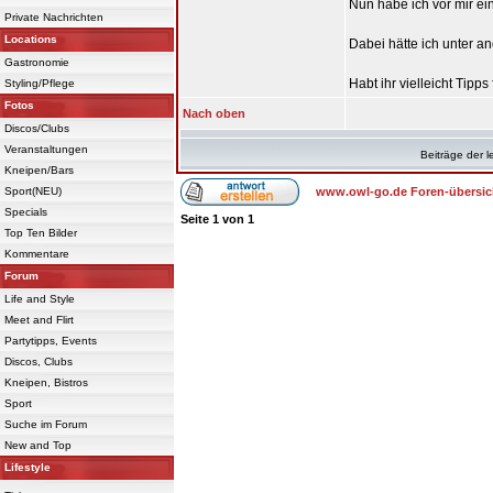
Nun habe ich vor mir e
Private Nachrichten
Locations
Dabei hätte ich unter 
Gastronomie
Habt ihr vielleicht Tipp
Styling/Pflege
Fotos
Nach oben
Discos/Clubs
Veranstaltungen
Beiträge der l
Kneipen/Bars
Sport(NEU)
www.owl-go.de Foren-übersic
Specials
Seite
1
von
1
Top Ten Bilder
Kommentare
Forum
Life and Style
Meet and Flirt
Partytipps, Events
Discos, Clubs
Kneipen, Bistros
Sport
Suche im Forum
New and Top
Lifestyle