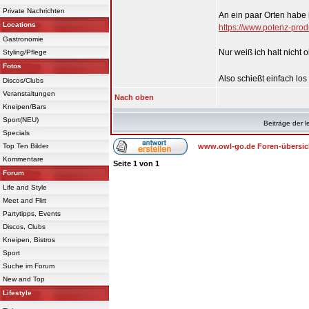
Private Nachrichten
An ein paar Orten habe 
Locations
https://www.potenz-prod
Gastronomie
Nur weiß ich halt nicht 
Styling/Pflege
Fotos
Also schießt einfach los
Discos/Clubs
Veranstaltungen
Nach oben
Kneipen/Bars
Sport(NEU)
Beiträge der l
Specials
Top Ten Bilder
www.owl-go.de Foren-übersic
Kommentare
Seite
1
von
1
Forum
Life and Style
Meet and Flirt
Partytipps, Events
Discos, Clubs
Kneipen, Bistros
Sport
Suche im Forum
New and Top
Lifestyle