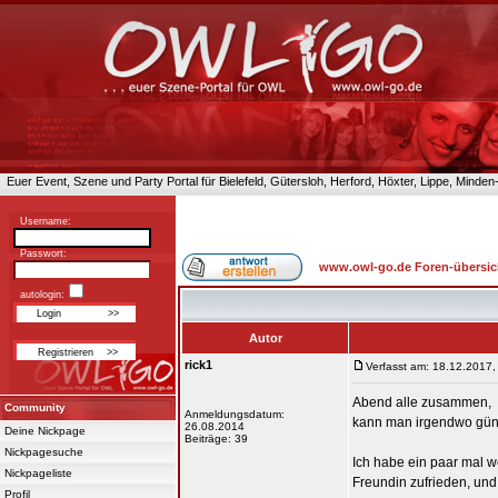
Euer Event, Szene und Party Portal für Bielefeld, Gütersloh, Herford, Höxter, Lippe, Minde
Username:
Passwort:
www.owl-go.de Foren-übersic
autologin:
Autor
rick1
Verfasst am: 18.12.2017,
Abend alle zusammen,
Community
Anmeldungsdatum:
kann man irgendwo güns
26.08.2014
Deine Nickpage
Beiträge: 39
Nickpagesuche
Ich habe ein paar mal 
Nickpageliste
Freundin zufrieden, und 
Profil