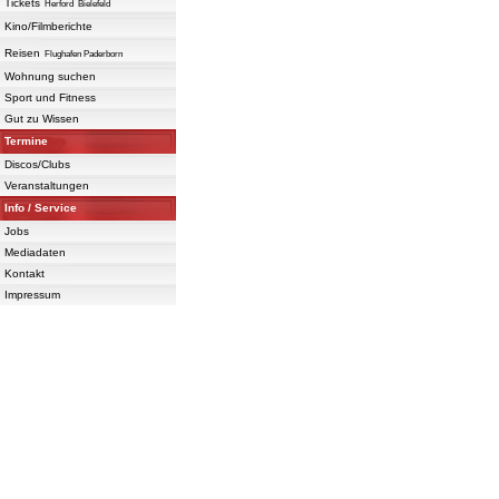
Tickets
Herford
Bielefeld
Kino/Filmberichte
Reisen
Flughafen Paderborn
Wohnung suchen
Sport und Fitness
Gut zu Wissen
Termine
Discos/Clubs
Veranstaltungen
Info / Service
Jobs
Mediadaten
Kontakt
Impressum