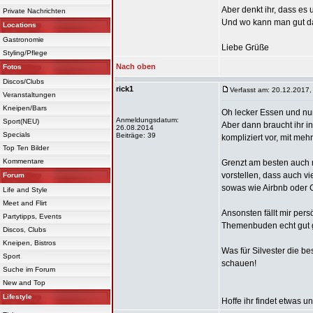
Aber denkt ihr, dass es 
Private Nachrichten
Und wo kann man gut d
Locations
Gastronomie
Liebe Grüße
Styling/Pflege
Nach oben
Fotos
Discos/Clubs
rick1
Verfasst am: 20.12.2017,
Veranstaltungen
Kneipen/Bars
Oh lecker Essen und nur
Anmeldungsdatum:
Sport(NEU)
Aber dann braucht ihr i
26.08.2014
Specials
Beiträge: 39
kompliziert vor, mit meh
Top Ten Bilder
Kommentare
Grenzt am besten auch m
vorstellen, dass auch vi
Forum
sowas wie Airbnb oder C
Life and Style
Meet and Flirt
Ansonsten fällt mir pers
Partytipps, Events
Themenbuden echt gut ge
Discos, Clubs
Kneipen, Bistros
Was für Silvester die bes
Sport
schauen!
Suche im Forum
New and Top
Lifestyle
Hoffe ihr findet etwas u