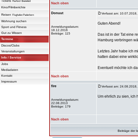
Tickets
Herford
Bielefeld
Nach oben
Kino/Filmberichte
Donuut
Verfasst am: 10.07.2018,
Reisen
Flughafen Paderborn
Wohnung suchen
Guten Abend!
Anmeldungsdatum:
Sport und Fitness
18.12.2016
Gut zu Wissen
Beiträge: 115
Das ist in der Tat eine 
Termine
Hamburg verbringen wäre
Discos/Clubs
Letztes Jahr habe ich m
Veranstaltungen
hatten dabei eine wirkli
Info / Service
Jobs
Eventuell möchte ich das
Mediadaten
Kontakt
Nach oben
Impressum
fire
Verfasst am: 24.08.2018,
Um ehrlich zu sien, ich 
Anmeldungsdatum:
22.08.2013
Beiträge: 179
Nach oben
Beiträge der l