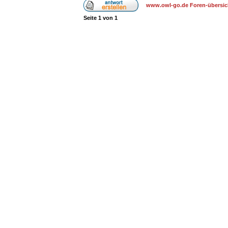
www.owl-go.de Foren-übersic
Seite
1
von
1