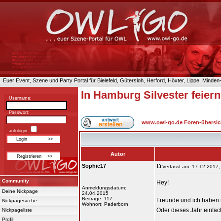
Euer Event, Szene und Party Portal für Bielefeld, Gütersloh, Herford, Höxter, Lippe, Minde
In Hamburg Silvester feier
Username:
Passwort:
www.owl-go.de Foren-übersic
autologin:
Autor
Sophie17
Verfasst am: 17.12.2017,
Community
Hey!
Anmeldungsdatum:
Deine Nickpage
24.04.2015
Beiträge: 117
Freunde und ich haben ü
Nickpagesuche
Wohnort: Paderborn
Oder dieses Jahr einfac
Nickpageliste
Profil