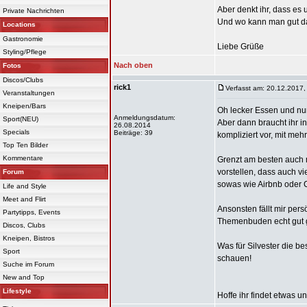
Aber denkt ihr, dass es 
Private Nachrichten
Und wo kann man gut d
Locations
Gastronomie
Liebe Grüße
Styling/Pflege
Nach oben
Fotos
Discos/Clubs
rick1
Verfasst am: 20.12.2017,
Veranstaltungen
Kneipen/Bars
Oh lecker Essen und nur
Anmeldungsdatum:
Sport(NEU)
Aber dann braucht ihr i
26.08.2014
Specials
Beiträge: 39
kompliziert vor, mit meh
Top Ten Bilder
Kommentare
Grenzt am besten auch m
vorstellen, dass auch vi
Forum
sowas wie Airbnb oder C
Life and Style
Meet and Flirt
Ansonsten fällt mir pers
Partytipps, Events
Themenbuden echt gut ge
Discos, Clubs
Kneipen, Bistros
Was für Silvester die bes
Sport
schauen!
Suche im Forum
New and Top
Lifestyle
Hoffe ihr findet etwas u