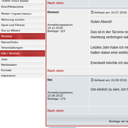
Tickets
Herford
Bielefeld
Nach oben
Kino/Filmberichte
Donuut
Verfasst am: 10.07.2018,
Reisen
Flughafen Paderborn
Wohnung suchen
Guten Abend!
Anmeldungsdatum:
Sport und Fitness
18.12.2016
Gut zu Wissen
Beiträge: 115
Das ist in der Tat eine 
Termine
Hamburg verbringen wäre
Discos/Clubs
Letztes Jahr habe ich m
Veranstaltungen
hatten dabei eine wirkli
Info / Service
Jobs
Eventuell möchte ich das
Mediadaten
Kontakt
Nach oben
Impressum
fire
Verfasst am: 24.08.2018,
Um ehrlich zu sien, ich 
Anmeldungsdatum:
22.08.2013
Beiträge: 179
Nach oben
Beiträge der l