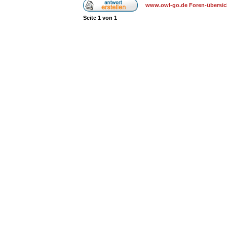
www.owl-go.de Foren-übersic
Seite
1
von
1