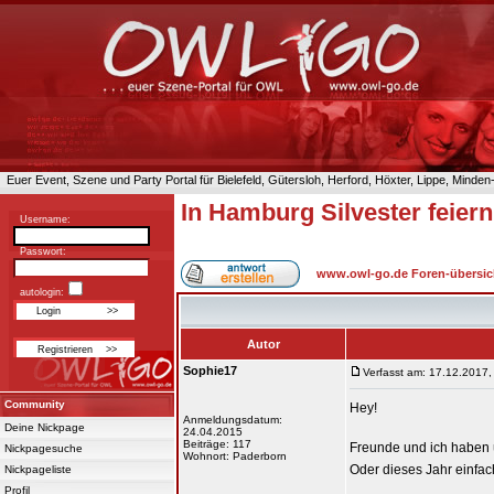
Euer Event, Szene und Party Portal für Bielefeld, Gütersloh, Herford, Höxter, Lippe, Minde
In Hamburg Silvester feier
Username:
Passwort:
www.owl-go.de Foren-übersic
autologin:
Autor
Sophie17
Verfasst am: 17.12.2017,
Community
Hey!
Anmeldungsdatum:
Deine Nickpage
24.04.2015
Beiträge: 117
Freunde und ich haben ü
Nickpagesuche
Wohnort: Paderborn
Oder dieses Jahr einfac
Nickpageliste
Profil