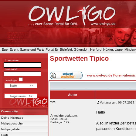
Euer Event, Szene und Party Portal für Bielefeld, Gütersloh, Herford, Höxter, Lippe, Minde
Sportwetten Tipico
Username:
Passwort:
www.owl-go.de Foren-übersic
autologin:
Autor
fire
Verfasst am: 06.07.2017,
Community
Hallo
Anmeldungsdatum:
Deine Nickpage
22.08.2013
Beiträge: 179
Also, in letzter Zeit bef
Nickpagesuche
passenden Konditionen f
Nickpageliste
Profil