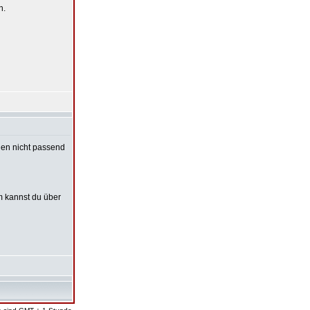
n.
onen nicht passend
em kannst du über