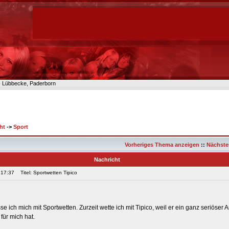
n- Lübbecke, Paderborn
ht
->
Sport
Vorheriges Thema anzeigen
::
Nächste
Nachricht
 17:37
Titel: Sportwetten Tipico
asse ich mich mit Sportwetten. Zurzeit wette ich mit Tipico, weil er ein ganz seriöser An
ür mich hat.