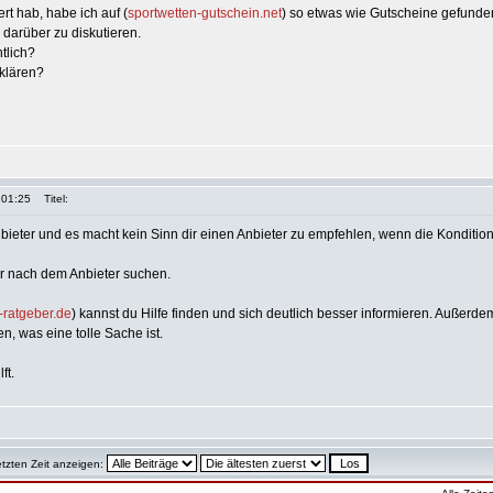
ert hab, habe ich auf (
sportwetten-gutschein.net
) so etwas wie Gutscheine gefunde
 darüber zu diskutieren.
ntlich?
klären?
 01:25
Titel:
Anbieter und es macht kein Sinn dir einen Anbieter zu empfehlen, wenn die Konditi
r nach dem Anbieter suchen.
-ratgeber.de
) kannst du Hilfe finden und sich deutlich besser informieren. Außerd
, was eine tolle Sache ist.
ft.
etzten Zeit anzeigen: