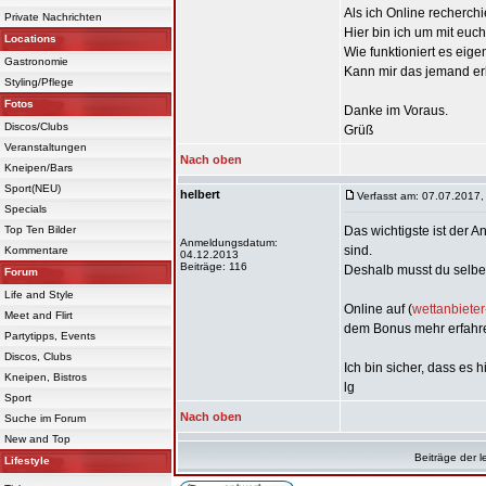
Als ich Online recherchi
Private Nachrichten
Hier bin ich um mit euch
Locations
Wie funktioniert es eige
Gastronomie
Kann mir das jemand er
Styling/Pflege
Fotos
Danke im Voraus.
Discos/Clubs
Grüß
Veranstaltungen
Nach oben
Kneipen/Bars
Sport(NEU)
helbert
Verfasst am: 07.07.2017,
Specials
Top Ten Bilder
Das wichtigste ist der 
Anmeldungsdatum:
sind.
Kommentare
04.12.2013
Beiträge: 116
Deshalb musst du selbe
Forum
Life and Style
Online auf (
wettanbieter
Meet and Flirt
dem Bonus mehr erfahren
Partytipps, Events
Discos, Clubs
Ich bin sicher, dass es hil
Kneipen, Bistros
lg
Sport
Nach oben
Suche im Forum
New and Top
Beiträge der l
Lifestyle