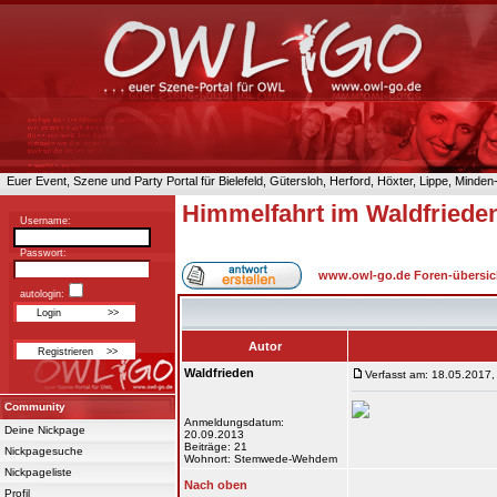
Euer Event, Szene und Party Portal für Bielefeld, Gütersloh, Herford, Höxter, Lippe, Minde
Himmelfahrt im Waldfriede
Username:
Passwort:
www.owl-go.de Foren-übersic
autologin:
Autor
Waldfrieden
Verfasst am: 18.05.2017,
Community
Anmeldungsdatum:
Deine Nickpage
20.09.2013
Beiträge: 21
Nickpagesuche
Wohnort: Stemwede-Wehdem
Nickpageliste
Nach oben
Profil