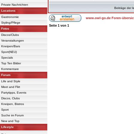
Private Nachrichten
Beiträge der l
Locations
Gastronomie
www.owl-go.de Foren-übersic
Styling/Pflege
Seite
1
von
1
Fotos
Discos/Clubs
Veranstaltungen
Kneipen/Bars
Sport(NEU)
Specials
Top Ten Bilder
Kommentare
Forum
Life and Style
Meet and Flirt
Partytipps, Events
Discos, Clubs
Kneipen, Bistros
Sport
Suche im Forum
New and Top
Lifestyle