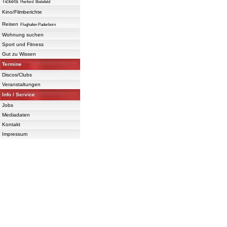
Tickets
Herford
Bielefeld
Kino/Filmberichte
Reisen
Flughafen Paderborn
Wohnung suchen
Sport und Fitness
Gut zu Wissen
Termine
Discos/Clubs
Veranstaltungen
Info / Service
Jobs
Mediadaten
Kontakt
Impressum