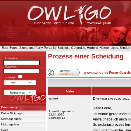
Euer Event, Szene und Party Portal für Bielefeld, Gütersloh, Herford, Höxter, Lippe, Minde
Prozess einer Scheidung
Username:
Passwort:
www.owl-go.de Foren-übersic
autologin:
Autor
spisak
Verfasst am: 30.03.2017,
Community
Hallo Leute,
Anmeldungsdatum:
Deine Nickpage
ich würde gerne mehr ü
13.04.2016
Beiträge: 12
Nickpagesuche
Anwalt habe ich auch nic
Scheidungsprozess lerne
Nickpageliste
Profil
noch irgendwelche Tipp