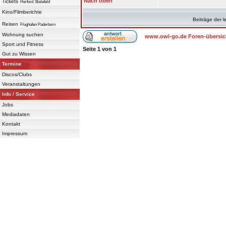
Nach oben
Tickets
Herford
Bielefeld
Kino/Filmberichte
Beiträge der l
Reisen
Flughafen Paderborn
Wohnung suchen
www.owl-go.de Foren-übersic
Sport und Fitness
Seite
1
von
1
Gut zu Wissen
Termine
Discos/Clubs
Veranstaltungen
Info / Service
Jobs
Mediadaten
Kontakt
Impressum