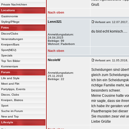
Gruß
Private Nachrichten
Locations
Nach oben
Gastronomie
Lenni321
Styling/Pflege
Verfasst am: 12.07.2017,
Fotos
du bist echt komisch.....
Discos/Clubs
Anmeldungsdatum:
24.04.2015
Veranstaltungen
Beiträge: 99
Wohnort: Paderborn
Kneipen/Bars
Sport(NEU)
Nach oben
Specials
NicoleW
Verfasst am: 11.05.2018,
Top Ten Bilder
Kommentare
Scheidungen sind überhau
Forum
Anmeldungsdatum:
gleich zum Scheidungsa
25.11.2016
Life and Style
Beiträge: 22
Ich bin ein Scheidungsk
Meet and Flirt
richtige Familie mehr, 
Partytipps, Events
besonders schwer.
Discos, Clubs
Meine Cousine hatte vor
Kneipen, Bistros
mir sagte, dass sie ihren
Sport
Ich habe ihr geraten vo
Paartherapie bei diese
Suche im Forum
Sie mussten zwar viel a
New and Top
Liebe Grüße
Lifestyle