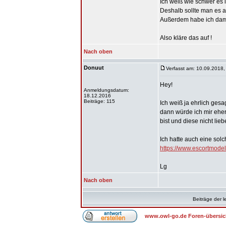
Ich weiß wie schwer es 
Deshalb sollte man es a
Außerdem habe ich dam
Also kläre das auf !
Nach oben
Donuut
Verfasst am: 10.09.2018,
Hey!
Anmeldungsdatum:
18.12.2016
Beiträge: 115
Ich weiß ja ehrlich ges
dann würde ich mir ehe
bist und diese nicht li
Ich hatte auch eine sol
https://www.escortmodel
Lg
Nach oben
Beiträge der l
www.owl-go.de Foren-übersic