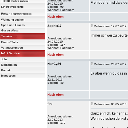
Anmeldungsdatum:
Tickets
Herford
Bielefeld
Fremdgehen ist da eige
24.04.2015
Kino/Filmberichte
Beiträge: 99
Wohnort: Paderborn
Reisen
Flughafen Paderborn
Nach oben
Wohnung suchen
Sport und Fitness
Sophie17
Verfasst am: 17.07.2017,
Gut zu Wissen
Immer schwer zu beurte
Termine
Anmeldungsdatum:
24.04.2015
Discos/Clubs
Beiträge: 117
Veranstaltungen
Wohnort: Paderborn
Info / Service
Nach oben
Jobs
NanCy24
Verfasst am: 20.07.2017,
Mediadaten
Kontakt
Ja aber wenn du das in 
Impressum
Anmeldungsdatum:
22.11.2016
Beiträge: 49
Nach oben
fire
Verfasst am: 05.05.2018,
Ganz ehrlich, keiner hat
Anmeldungsdatum:
Wenn du schon denkst 
22.08.2013
Beiträge: 179