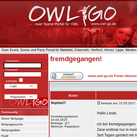
Euer Event, Szene und Party Portal für Bielefeld, Gütersloh, Herford, Höxter, Lippe, Minde
fremdgegangen!
Username:
Passwort:
www.owl-go.de Foren-übersic
autologin:
Autor
Sophie17
Verfasst am: 22.03.2017,
Community
Hallo Leute,
Anmeldungsdatum:
Deine Nickpage
24.04.2015
Beiträge: 117
ich bin fremdgegangen.
Nickpagesuche
Wohnort: Paderborn
Zwar erstmal nur in mei
Nickpageliste
Seit Tagen geistert mir 
Profil