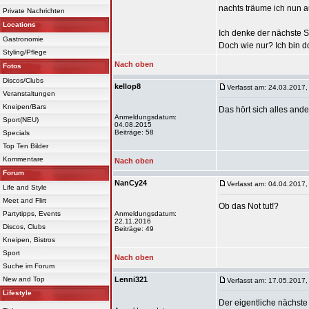
nachts träume ich nun a
Private Nachrichten
Locations
Ich denke der nächste Sch
Gastronomie
Doch wie nur? Ich bin do
Styling/Pflege
Nach oben
Fotos
Discos/Clubs
kellop8
Verfasst am: 24.03.2017,
Veranstaltungen
Kneipen/Bars
Das hört sich alles and
Anmeldungsdatum:
Sport(NEU)
04.08.2015
Beiträge: 58
Specials
Top Ten Bilder
Kommentare
Nach oben
Forum
NanCy24
Verfasst am: 04.04.2017,
Life and Style
Meet and Flirt
Ob das Not tut!?
Partytipps, Events
Anmeldungsdatum:
22.11.2016
Discos, Clubs
Beiträge: 49
Kneipen, Bistros
Sport
Nach oben
Suche im Forum
New and Top
Lenni321
Verfasst am: 17.05.2017,
Lifestyle
Der eigentliche nächste 