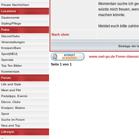
Momentan suche ich ge
Private Nachrichten
würde mich freuen, wen
Locations
machen könnte.
Gastronomie
Styling/Pflege
Meldet euch bitte zahlre
Fotos
Nach oben
Discos/Clubs
Veranstaltungen
Beiträge der l
Kneipen/Bars
Sport(NEU)
www.owl-go.de Foren-übersic
Specials
Seite
1
von
1
Top Ten Bilder
Kommentare
Forum
Life and Style
Meet and Flirt
Partytipps, Events
Discos, Clubs
Kneipen, Bistros
Sport
Suche im Forum
New and Top
Lifestyle