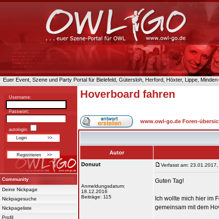
Euer Event, Szene und Party Portal für Bielefeld, Gütersloh, Herford, Höxter, Lippe, Minde
Hoverboard fahren
Username:
Passwort:
www.owl-go.de Foren-übersic
autologin:
Autor
Donuut
Verfasst am: 23.01.2017,
Community
Guten Tag!
Anmeldungsdatum:
Deine Nickpage
18.12.2016
Beiträge: 115
Ich wollte mich hier im 
Nickpagesuche
gemeinsam mit dem Hov
Nickpageliste
Profil