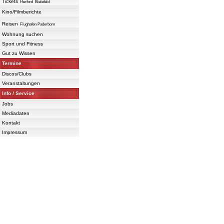
Tickets
Herford
Bielefeld
Kino/Filmberichte
Reisen
Flughafen Paderborn
Wohnung suchen
Sport und Fitness
Gut zu Wissen
Termine
Discos/Clubs
Veranstaltungen
Info / Service
Jobs
Mediadaten
Kontakt
Impressum