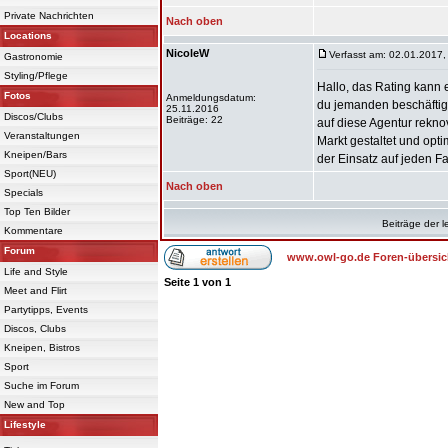
Private Nachrichten
Nach oben
Locations
NicoleW
Verfasst am: 02.01.2017,
Gastronomie
Styling/Pflege
Hallo, das Rating kann 
Fotos
Anmeldungsdatum:
du jemanden beschäftig
25.11.2016
Discos/Clubs
Beiträge: 22
auf diese Agentur rekn
Veranstaltungen
Markt gestaltet und opt
Kneipen/Bars
der Einsatz auf jeden Fa
Sport(NEU)
Nach oben
Specials
Top Ten Bilder
Beiträge der l
Kommentare
Forum
www.owl-go.de Foren-übersic
Life and Style
Seite
1
von
1
Meet and Flirt
Partytipps, Events
Discos, Clubs
Kneipen, Bistros
Sport
Suche im Forum
New and Top
Lifestyle