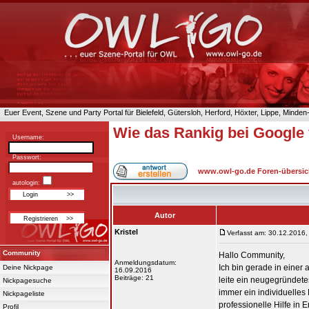
Euer Event, Szene und Party Portal für Bielefeld, Gütersloh, Herford, Höxter, Lippe, Minde
Wie das Rankig bei Google
Username:
Passwort:
www.owl-go.de Foren-übersic
autologin:
Autor
Kristel
Verfasst am: 30.12.2016,
Community
Hallo Community,
Anmeldungsdatum:
Ich bin gerade in einer 
Deine Nickpage
16.09.2016
Beiträge: 21
leite ein neugegründete
Nickpagesuche
immer ein individuelles
Nickpageliste
professionelle Hilfe in
Profil