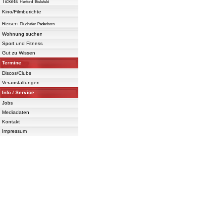
Tickets
Herford
Bielefeld
Kino/Filmberichte
Reisen
Flughafen Paderborn
Wohnung suchen
Sport und Fitness
Gut zu Wissen
Termine
Discos/Clubs
Veranstaltungen
Info / Service
Jobs
Mediadaten
Kontakt
Impressum