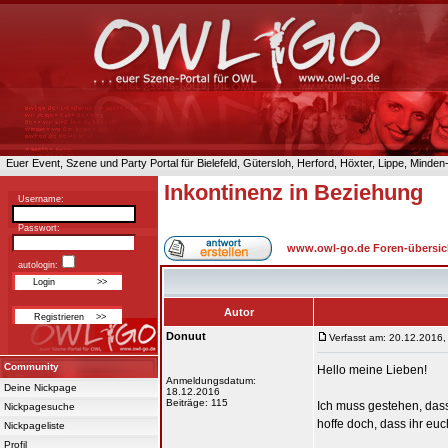
Euer Event, Szene und Party Portal für Bielefeld, Gütersloh, Herford, Höxter, Lippe, Minde
Inkontinenz in Beziehung
Username:
Passwort:
www.owl-go.de Foren-übersic
autologin:
Autor
Donuut
Verfasst am: 20.12.2016,
Community
Hello meine Lieben!
Anmeldungsdatum:
Deine Nickpage
18.12.2016
Beiträge: 115
Ich muss gestehen, das
Nickpagesuche
hoffe doch, dass ihr euc
Nickpageliste
Profil