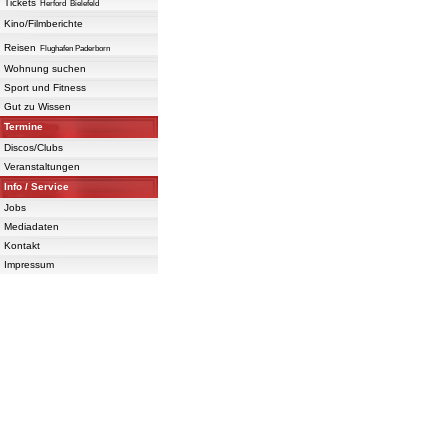
Tickets
Herford
Bielefeld
Kino/Filmberichte
Reisen
Flughafen Paderborn
Wohnung suchen
Sport und Fitness
Gut zu Wissen
Termine
Discos/Clubs
Veranstaltungen
Info / Service
Jobs
Mediadaten
Kontakt
Impressum