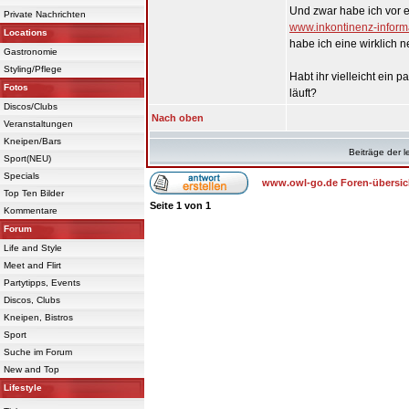
Und zwar habe ich vor e
Private Nachrichten
www.inkontinenz-inform
Locations
habe ich eine wirklich 
Gastronomie
Styling/Pflege
Habt ihr vielleicht ein 
Fotos
läuft?
Discos/Clubs
Nach oben
Veranstaltungen
Kneipen/Bars
Beiträge der l
Sport(NEU)
Specials
www.owl-go.de Foren-übersic
Top Ten Bilder
Seite
1
von
1
Kommentare
Forum
Life and Style
Meet and Flirt
Partytipps, Events
Discos, Clubs
Kneipen, Bistros
Sport
Suche im Forum
New and Top
Lifestyle