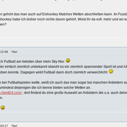
on gehört das man auch auf Eishockey Matches Wetten abschließen kann. Im Fussba
hockey habe ich bisher noch nichts davon gehört. Wisst ihr da evtl. mehr und wo 
ßen?
 12:49
Titel:
ch Fußball am liebsten über mein Sky Abo.
 hier einfach ziemlich unbekannt obwohl es ein ziemlich spannender Sport ist und i
leben konnte. Dagegen wirkt Fußball dann doch ziemlich verweichlicht.
h bei Fußballspielen wette, weiß ich auch das man sogar bei manchen Anbietern a
mindest diejenigen die ich kenne bieten solche Wetten an.
s://wett24.com/
, dort findest du eine große Auswahl an Anbietern die u.a. auch dein
n.
!
 03:17
Titel: