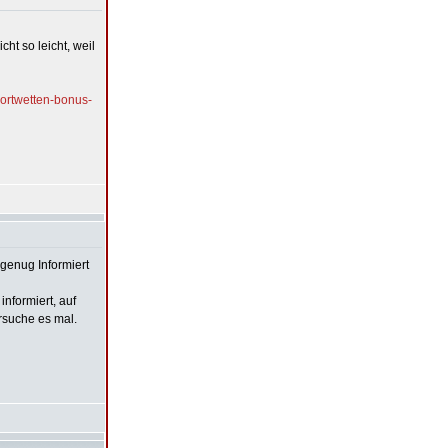
ht so leicht, weil
ortwetten-bonus-
 genug Informiert
nformiert, auf
rsuche es mal.