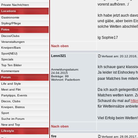
vorerst aufhören. :/
Private Nachrichten
Locations
Ich habe jetzt auch dav
Gastronomie
und gäbe, aber beim Eis
Styling/Pflege
solche Wetten abschlie
Fotos
Discos/Clubs
lg Sophie17
Veranstaltungen
Nach oben
Kneipen/Bars
Sport(NEU)
Lenni321
Verfasst am: 20.12.2016,
Specials
Top Ten Bilder
Ich schaue ganz klassis
Anmeldungsdatum:
Kommentare
Ja leider ist Eishockey
24.04.2015
Beiträge: 99
Forum
paar Matches live miter
Wohnort: Paderborn
Life and Style
Da ich auch gelegentlic
Meet and Flirt
Matches wetten kann. Zu
Partytipps, Events
Schaust du mal auf
http
Discos, Clubs
für Wetteinsätze anbiete
Kneipen, Bistros
Sport
Viel Erfolg beim Wetten
Suche im Forum
New and Top
Nach oben
Lifestyle
fire
Verfasst am: 28.06.2017,