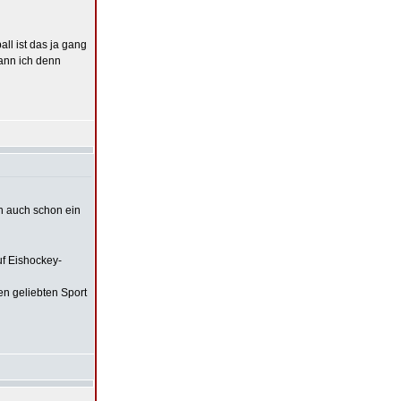
ll ist das ja gang
kann ich denn
ch auch schon ein
uf Eishockey-
en geliebten Sport