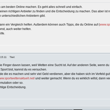
 am besten Online machen. Es geht alles schnell und einfach.
 einen richtigen Anbieter zu finden und die Entscheidung zu machen. Das aber ist nic
 unterschiedlichen Anbietern gibt.
kann ein Vergleich helfen. Außerdem können auch Tipps, die du Online auf (
www.sp
nnst, auch weiter helfen.
ilfe.
 15:11
Titel:
ie Finger davon lassen, weil Wetten eine Sucht ist. Auf der anderen Seite, wenn du
 Sport bist, kannst du es versuchen.
e die es machen und sehr viel Geld verdienen, aber die haben sich im Vorfeld gut i
www.sportwettenaktuell.net/
und weiter gemacht. Wenn du es wirklich willst, dann ve
imulation oder so.
richtige Entscheidung.