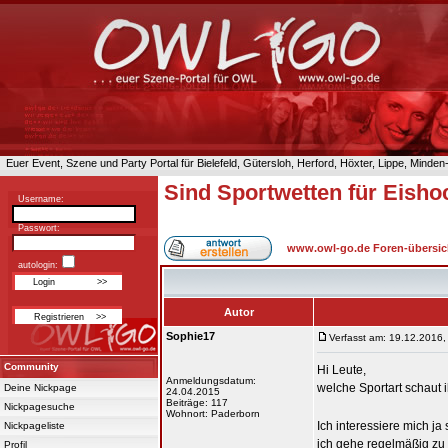
Euer Event, Szene und Party Portal für Bielefeld, Gütersloh, Herford, Höxter, Lippe, Minde
Sind Sportwetten für Eish
Username:
Passwort:
www.owl-go.de Foren-übersic
autologin:
Autor
Sophie17
Verfasst am: 19.12.2016,
Community
Hi Leute,
Anmeldungsdatum:
welche Sportart schaut i
Deine Nickpage
24.04.2015
Beiträge: 117
Nickpagesuche
Wohnort: Paderborn
Ich interessiere mich ja 
Nickpageliste
ich gehe regelmäßig zu 
Profil