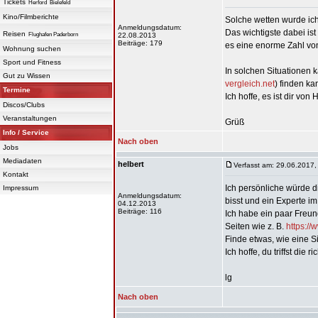
Tickets
Herford
Bielefeld
Kino/Filmberichte
Solche wetten wurde ich
Anmeldungsdatum:
Das wichtigste dabei ist
Reisen
Flughafen Paderborn
22.08.2013
Beiträge: 179
es eine enorme Zahl von
Wohnung suchen
Sport und Fitness
In solchen Situationen 
Gut zu Wissen
vergleich.net
) finden ka
Termine
Ich hoffe, es ist dir von H
Discos/Clubs
Veranstaltungen
Grüß
Info / Service
Nach oben
Jobs
Mediadaten
helbert
Verfasst am: 29.06.2017,
Kontakt
Ich persönliche würde d
Impressum
Anmeldungsdatum:
bisst und ein Experte im
04.12.2013
Beiträge: 116
Ich habe ein paar Freund
Seiten wie z. B.
https://
Finde etwas, wie eine S
Ich hoffe, du triffst die 
lg
Nach oben