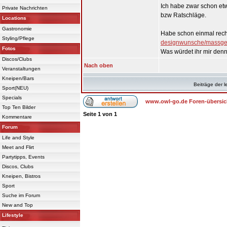
Ich habe zwar schon etw
Private Nachrichten
bzw Ratschläge.
Locations
Gastronomie
Habe schon einmal rech
Styling/Pflege
designwunsche/massges
Fotos
Was würdet ihr mir den
Discos/Clubs
Nach oben
Veranstaltungen
Kneipen/Bars
Beiträge der l
Sport(NEU)
Specials
www.owl-go.de Foren-übersic
Top Ten Bilder
Seite
1
von
1
Kommentare
Forum
Life and Style
Meet and Flirt
Partytipps, Events
Discos, Clubs
Kneipen, Bistros
Sport
Suche im Forum
New and Top
Lifestyle