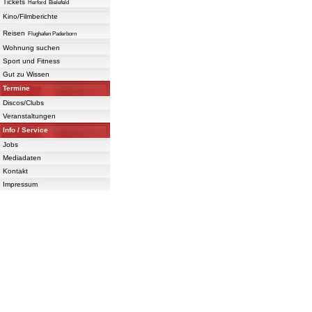
Tickets
Herford
Bielefeld
Kino/Filmberichte
Reisen
Flughafen Paderborn
Wohnung suchen
Sport und Fitness
Gut zu Wissen
Termine
Discos/Clubs
Veranstaltungen
Info / Service
Jobs
Mediadaten
Kontakt
Impressum