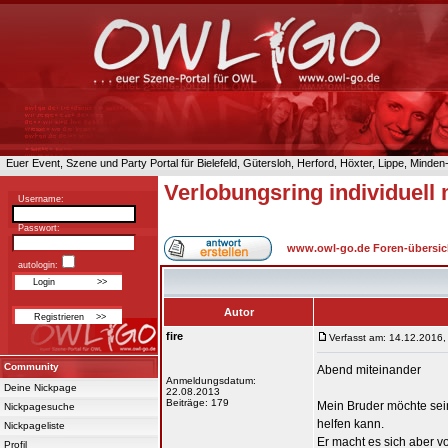
Euer Event, Szene und Party Portal für Bielefeld, Gütersloh, Herford, Höxter, Lippe, Minde
Verlobungsring individuell
Username:
Passwort:
www.owl-go.de Foren-übersic
autologin:
Autor
fire
Verfasst am: 14.12.2016,
Community
Abend miteinander
Anmeldungsdatum:
Deine Nickpage
22.08.2013
Beiträge: 179
Mein Bruder möchte sei
Nickpagesuche
helfen kann.
Nickpageliste
Er macht es sich aber vo
Profil