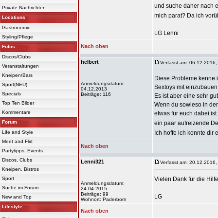
und suche daher nach e
Private Nachrichten
mich parat? Da ich vor
Locations
Gastronomie
LG Lenni
Styling/Pflege
Nach oben
Fotos
Discos/Clubs
helbert
Verfasst am: 06.12.2016,
Veranstaltungen
Kneipen/Bars
Diese Probleme kenne ic
Anmeldungsdatum:
Sport(NEU)
Sextoys mit einzubauen.
04.12.2013
Specials
Beiträge: 116
Es ist aber eine sehr gu
Top Ten Bilder
Wenn du sowieso in der 
Kommentare
etwas für euch dabei ist
Forum
ein paar aufreizende D
Life and Style
Ich hoffe ich konnte dir 
Meet and Flirt
Nach oben
Partytipps, Events
Discos, Clubs
Lenni321
Verfasst am: 20.12.2016,
Kneipen, Bistros
Sport
Vielen Dank für die Hilfe
Anmeldungsdatum:
Suche im Forum
24.04.2015
Beiträge: 99
LG
New and Top
Wohnort: Paderborn
Lifestyle
Nach oben