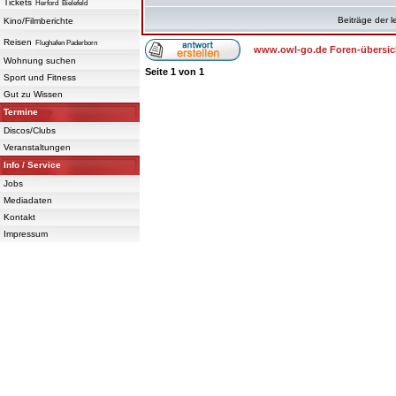
Tickets
Herford
Bielefeld
Beiträge der l
Kino/Filmberichte
Reisen
Flughafen Paderborn
www.owl-go.de Foren-übersic
Wohnung suchen
Seite
1
von
1
Sport und Fitness
Gut zu Wissen
Termine
Discos/Clubs
Veranstaltungen
Info / Service
Jobs
Mediadaten
Kontakt
Impressum