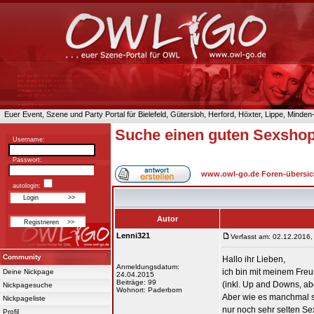
Euer Event, Szene und Party Portal für Bielefeld, Gütersloh, Herford, Höxter, Lippe, Minde
Suche einen guten Sexshop
Username:
Passwort:
www.owl-go.de Foren-übersic
autologin:
Autor
Lenni321
Verfasst am: 02.12.2016,
Community
Hallo ihr Lieben,
Anmeldungsdatum:
ich bin mit meinem Fre
Deine Nickpage
24.04.2015
Beiträge: 99
(inkl. Up and Downs, ab
Nickpagesuche
Wohnort: Paderborn
Aber wie es manchmal so
Nickpageliste
nur noch sehr selten Se
Profil