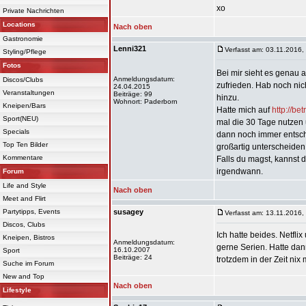
xo
Private Nachrichten
Locations
Nach oben
Gastronomie
Lenni321
Verfasst am: 03.11.2016,
Styling/Pflege
Fotos
Bei mir sieht es genau
Anmeldungsdatum:
Discos/Clubs
zufrieden. Hab noch nic
24.04.2015
Veranstaltungen
Beiträge: 99
hinzu.
Wohnort: Paderborn
Kneipen/Bars
Hatte mich auf
http://b
Sport(NEU)
mal die 30 Tage nutzen 
Specials
dann noch immer entsche
Top Ten Bilder
großartig unterscheiden 
Kommentare
Falls du magst, kannst 
irgendwann.
Forum
Life and Style
Nach oben
Meet and Flirt
Partytipps, Events
susagey
Verfasst am: 13.11.2016,
Discos, Clubs
Ich hatte beides. Netfli
Kneipen, Bistros
Anmeldungsdatum:
gerne Serien. Hatte da
16.10.2007
Sport
Beiträge: 24
trotzdem in der Zeit nix
Suche im Forum
New and Top
Nach oben
Lifestyle