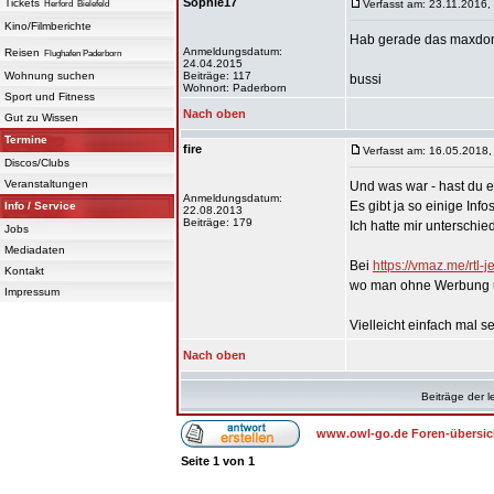
Sophie17
Tickets
Verfasst am: 23.11.2016,
Herford
Bielefeld
Kino/Filmberichte
Hab gerade das maxdome
Anmeldungsdatum:
Reisen
Flughafen Paderborn
24.04.2015
Wohnung suchen
Beiträge: 117
bussi
Wohnort: Paderborn
Sport und Fitness
Nach oben
Gut zu Wissen
Termine
fire
Verfasst am: 16.05.2018,
Discos/Clubs
Veranstaltungen
Und was war - hast du es
Anmeldungsdatum:
Es gibt ja so einige Inf
Info / Service
22.08.2013
Beiträge: 179
Ich hatte mir unterschie
Jobs
Mediadaten
Bei
https://vmaz.me/rtl-
Kontakt
wo man ohne Werbung u
Impressum
Vielleicht einfach mal s
Nach oben
Beiträge der l
www.owl-go.de Foren-übersic
Seite
1
von
1