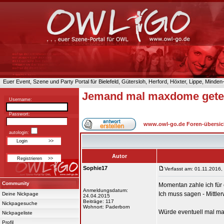
Euer Event, Szene und Party Portal für Bielefeld, Gütersloh, Herford, Höxter, Lippe, Minde
Jemand mal maxdome gete
Username:
Passwort:
www.owl-go.de Foren-übersic
autologin:
Autor
Sophie17
Verfasst am: 01.11.2016,
Community
Momentan zahle ich für
Anmeldungsdatum:
Ich muss sagen - Mittler
Deine Nickpage
24.04.2015
Beiträge: 117
Nickpagesuche
Wohnort: Paderborn
Würde eventuell mal m
Nickpageliste
Profil