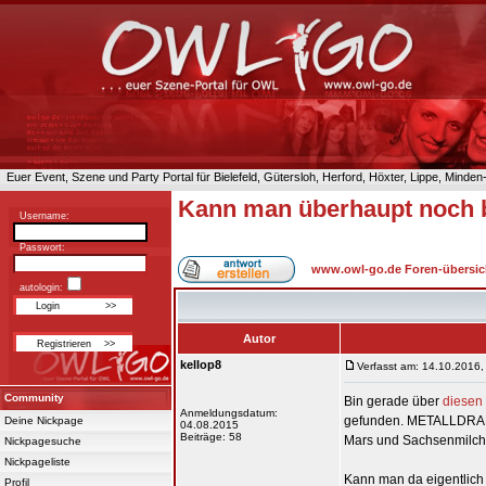
Euer Event, Szene und Party Portal für Bielefeld, Gütersloh, Herford, Höxter, Lippe, Minde
Kann man überhaupt noch 
Username:
Passwort:
www.owl-go.de Foren-übersic
autologin:
Autor
kellop8
Verfasst am: 14.10.2016,
Community
Bin gerade über
diesen 
Anmeldungsdatum:
gefunden. METALLDRAHT! 
Deine Nickpage
04.08.2015
Beiträge: 58
Mars und Sachsenmilch, 
Nickpagesuche
Nickpageliste
Kann man da eigentlich
Profil