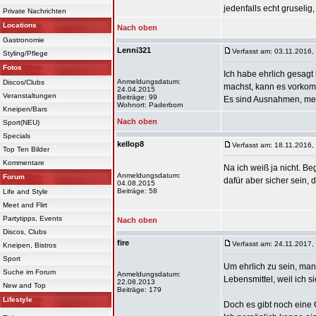
jedenfalls echt gruselig
Private Nachrichten
Locations
Nach oben
Gastronomie
Lenni321
Verfasst am: 03.11.2016,
Styling/Pflege
Fotos
Ich habe ehrlich gesagt
Anmeldungsdatum:
Discos/Clubs
machst, kann es vorkomm
24.04.2015
Veranstaltungen
Beiträge: 99
Es sind Ausnahmen, mehr 
Wohnort: Paderborn
Kneipen/Bars
Nach oben
Sport(NEU)
Specials
kellop8
Verfasst am: 18.11.2016,
Top Ten Bilder
Kommentare
Na ich weiß ja nicht. Be
Anmeldungsdatum:
Forum
dafür aber sicher sein, 
04.08.2015
Beiträge: 58
Life and Style
Meet and Flirt
Partytipps, Events
Nach oben
Discos, Clubs
fire
Verfasst am: 24.11.2017,
Kneipen, Bistros
Sport
Um ehrlich zu sein, man
Suche im Forum
Anmeldungsdatum:
Lebensmittel, weil ich 
22.08.2013
New and Top
Beiträge: 179
Lifestyle
Doch es gibt noch eine 