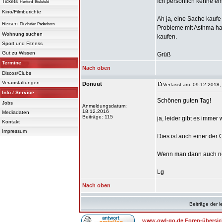
Ich persönlich kenne ei
Tickets
Herford
Bielefeld
Kino/Filmberichte
Ah ja, eine Sache kaufe 
Reisen
Flughafen Paderborn
Probleme mit Asthma hab
Wohnung suchen
kaufen.
Sport und Fitness
Gut zu Wissen
Grüß
Termine
Nach oben
Discos/Clubs
Veranstaltungen
Donuut
Verfasst am: 09.12.2018,
Info / Service
Schönen guten Tag!
Jobs
Anmeldungsdatum:
18.12.2016
Mediadaten
Beiträge: 115
ja, leider gibt es immer
Kontakt
Impressum
Dies ist auch einer der
Wenn man dann auch n
Lg
Nach oben
Beiträge der l
www.owl-go.de Foren-übersic