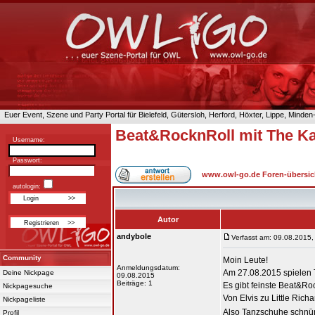
Euer Event, Szene und Party Portal für Bielefeld, Gütersloh, Herford, Höxter, Lippe, Minde
Beat&RocknRoll mit The Kai
Username:
Passwort:
www.owl-go.de Foren-übersic
autologin:
Autor
andybole
Verfasst am: 09.08.2015,
Community
Moin Leute!
Anmeldungsdatum:
Am 27.08.2015 spielen 
Deine Nickpage
09.08.2015
Beiträge: 1
Es gibt feinste Beat&R
Nickpagesuche
Von Elvis zu Little Richa
Nickpageliste
Also Tanzschuhe schnür
Profil