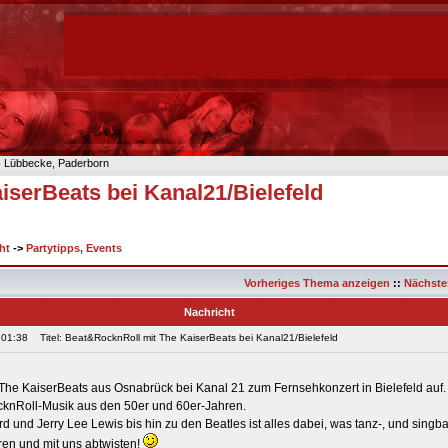
n- Lübbecke, Paderborn
serBeats bei Kanal21/Bielefeld
ht
->
Partytipps, Events
Vorheriges Thema anzeigen
::
Nächste
Nachricht
 01:38
Titel: Beat&RocknRoll mit The KaiserBeats bei Kanal21/Bielefeld
The KaiserBeats aus Osnabrück bei Kanal 21 zum Fernsehkonzert in Bielefeld auf.
ocknRoll-Musik aus den 50er und 60er-Jahren.
rd und Jerry Lee Lewis bis hin zu den Beatles ist alles dabei, was tanz-, und singbar
en und mit uns abtwisten!