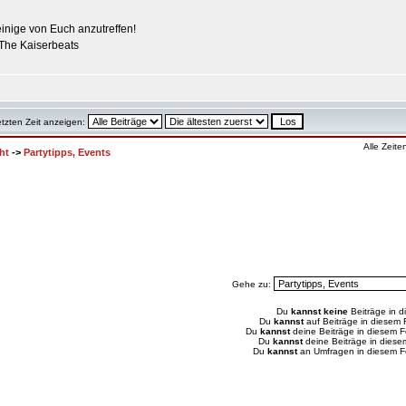
inige von Euch anzutreffen!
The Kaiserbeats
etzten Zeit anzeigen:
Alle Zeit
ht
->
Partytipps, Events
Gehe zu:
Du
kannst keine
Beiträge in d
Du
kannst
auf Beiträge in diesem
Du
kannst
deine Beiträge in diesem 
Du
kannst
deine Beiträge in dies
Du
kannst
an Umfragen in diesem 