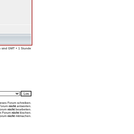
en sind GMT + 1 Stunde
ieses Forum schreiben.
 Forum
nicht
antworten.
Forum
nicht
bearbeiten.
em Forum
nicht
löschen.
Forum
nicht
mitmachen.