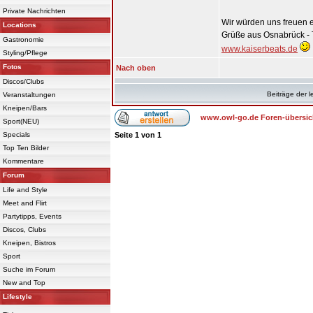
Private Nachrichten
Wir würden uns freuen e
Locations
Grüße aus Osnabrück - 
Gastronomie
www.kaiserbeats.de
Styling/Pflege
Fotos
Nach oben
Discos/Clubs
Beiträge der l
Veranstaltungen
Kneipen/Bars
www.owl-go.de Foren-übersic
Sport(NEU)
Specials
Seite
1
von
1
Top Ten Bilder
Kommentare
Forum
Life and Style
Meet and Flirt
Partytipps, Events
Discos, Clubs
Kneipen, Bistros
Sport
Suche im Forum
New and Top
Lifestyle