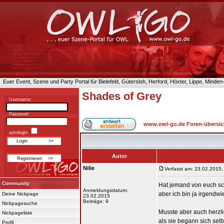
Euer Event, Szene und Party Portal für Bielefeld, Gütersloh, Herford, Höxter, Lippe, Minde
Shades of Grey
Username:
Passwort:
www.owl-go.de Foren-übersic
autologin:
Autor
Nilie
Verfasst am: 23.02.2015,
Community
Hat jemand von euch sc
Anmeldungsdatum:
aber ich bin ja irgendwi
Deine Nickpage
23.02.2015
Beiträge: 9
Nickpagesuche
Musste aber auch herzli
Nickpageliste
als sie begann sich sel
Profil