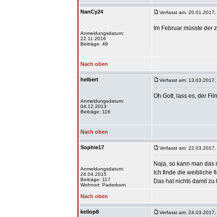
NanCy24
Verfasst am: 20.01.2017,
Im Februar müsste der z
Anmeldungsdatum:
22.11.2016
Beiträge: 49
Nach oben
helbert
Verfasst am: 13.03.2017,
Oh Gott, lass es, der Fil
Anmeldungsdatum:
04.12.2013
Beiträge: 116
Nach oben
Sophie17
Verfasst am: 22.03.2017,
Naja, so kann man das 
Anmeldungsdatum:
Ich finde die weibliche 
24.04.2015
Beiträge: 117
Das hat nichts damit zu t
Wohnort: Paderborn
Nach oben
kellop8
Verfasst am: 24.03.2017,