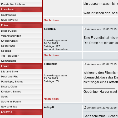
bin gespannt was mich 
Private Nachrichten
Locations
Wart ihr schon drin, oder
Gastronomie
Styling/Pflege
Nach oben
Fotos
Sophie17
Verfasst am: 13.05.2015,
Discos/Clubs
Veranstaltungen
Eine Freundin hat mich
Anmeldungsdatum:
Kneipen/Bars
Die Dame hat einfach de
24.04.2015
Sport(NEU)
Beiträge: 117
Wohnort: Paderborn
Specials
Nach oben
Top Ten Bilder
Kommentare
derkehrer
Verfasst am: 01.07.2015,
Forum
Life and Style
Ich kenne den Film nich
Anmeldungsdatum:
Meet and Flirt
überrascht, dass das Di
23.06.2015
Beiträge: 55
Partytipps, Events
nicht sogar eine Fortse
Discos, Clubs
_________________
Gebürtiger Harzer wagt 
Kneipen, Bistros
Sport
Nach oben
Suche im Forum
New and Top
kellop8
Verfasst am: 21.09.2016,
Lifestyle
Ganz schlimme Bücher u