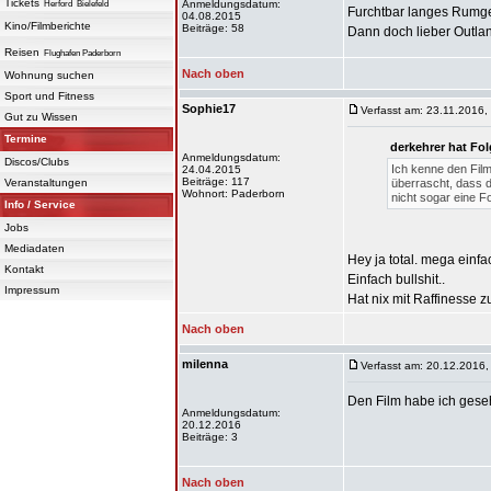
Tickets
Anmeldungsdatum:
Herford
Bielefeld
Furchtbar langes Rumge
04.08.2015
Kino/Filmberichte
Beiträge: 58
Dann doch lieber Outla
Reisen
Flughafen Paderborn
Nach oben
Wohnung suchen
Sport und Fitness
Sophie17
Verfasst am: 23.11.2016,
Gut zu Wissen
Termine
derkehrer hat Fo
Anmeldungsdatum:
Discos/Clubs
Ich kenne den Film
24.04.2015
Beiträge: 117
Veranstaltungen
überrascht, dass d
Wohnort: Paderborn
nicht sogar eine F
Info / Service
Jobs
Mediadaten
Hey ja total. mega einfa
Kontakt
Einfach bullshit..
Impressum
Hat nix mit Raffinesse z
Nach oben
milenna
Verfasst am: 20.12.2016,
Den Film habe ich gesehe
Anmeldungsdatum:
20.12.2016
Beiträge: 3
Nach oben