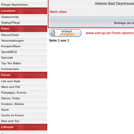
Adiamo Bad Oeynhaus
Private Nachrichten
Locations
Nach oben
Gastronomie
Styling/Pflege
Beiträge der l
Fotos
www.owl-go.de Foren-übersic
Discos/Clubs
Seite
1
von
1
Veranstaltungen
Kneipen/Bars
Sport(NEU)
Specials
Top Ten Bilder
Kommentare
Forum
Life and Style
Meet and Flirt
Partytipps, Events
Discos, Clubs
Kneipen, Bistros
Sport
Suche im Forum
New and Top
Lifestyle