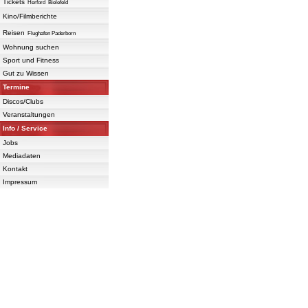
Tickets
Herford
Bielefeld
Kino/Filmberichte
Reisen
Flughafen Paderborn
Wohnung suchen
Sport und Fitness
Gut zu Wissen
Termine
Discos/Clubs
Veranstaltungen
Info / Service
Jobs
Mediadaten
Kontakt
Impressum