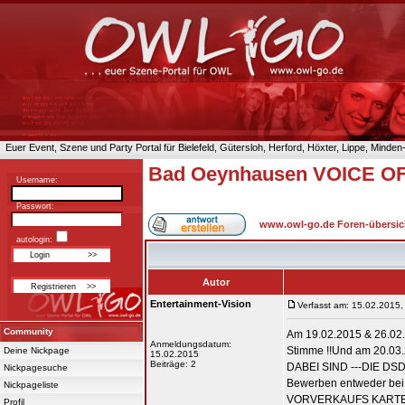
Euer Event, Szene und Party Portal für Bielefeld, Gütersloh, Herford, Höxter, Lippe, Minde
Bad Oeynhausen VOICE O
Username:
Passwort:
www.owl-go.de Foren-übersic
autologin:
Autor
Entertainment-Vision
Verfasst am: 15.02.2015,
Community
Am 19.02.2015 & 26.02.
Anmeldungsdatum:
Stimme !!Und am 20.03
Deine Nickpage
15.02.2015
Beiträge: 2
DABEI SIND ---DIE DSD
Nickpagesuche
Bewerben entweder bei 
Nickpageliste
VORVERKAUFS KARTEN A
Profil